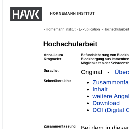
HORNEMANN INSTITUT
Hornemann Institut
E-Publication
Hochschularbei
>
>
>
Hochschularbeit
Anna-Laura
Befundsicherung von Blockbe
Krogmeier:
Blockbergung aus Immenbec
Möglichkeiten der Schadens
Sprache:
Original -
Über
Seitenübersicht:
Zusammenfa
Inhalt
weitere Anga
Download
DOI (Digital O
Zusammenfassung:
Bei dem in diese