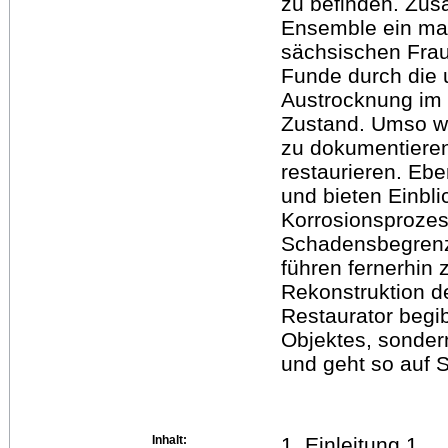
zu befinden. Zu
Ensemble ein mar
sächsischen Frau
Funde durch die
Austrocknung im
Zustand. Umso wi
zu dokumentieren
restaurieren. Eb
und bieten Einbli
Korrosionsprozes
Schadensbegren
führen fernerhin 
Rekonstruktion 
Restaurator begib
Objektes, sonder
und geht so auf 
Inhalt:
1. Einleitung 1