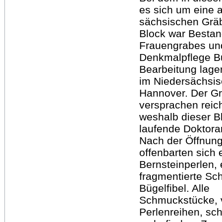
es sich um eine 
sächsischen Gräb
Block war Bestand
Frauengrabes un
Denkmalpflege Bu
Bearbeitung lage
im Niedersächsis
Hannover. Der Gr
versprachen reich
weshalb dieser Bl
laufende Doktorar
Nach der Öffnung
offenbarten sich 
Bernsteinperlen, e
fragmentierte Sc
Bügelfibel. Alle
Schmuckstücke, v
Perlenreihen, schi