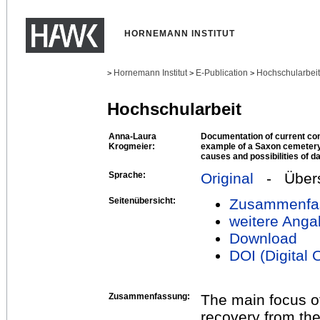
HORNEMANN INSTITUT
Hornemann Institut
E-Publication
Hochschularbei
>
>
>
Hochschularbeit
Anna-Laura
Documentation of current con
Krogmeier:
example of a Saxon cemeter
causes and possibilities of d
Sprache:
Original
- Übers
Seitenübersicht:
Zusammenfa
weitere Anga
Download
DOI (Digital O
Zusammenfassung:
The main focus of
recovery from th