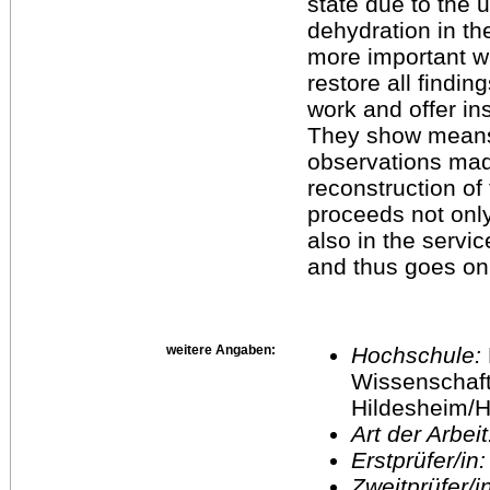
state due to the 
dehydration in th
more important w
restore all findi
work and offer ins
They show means 
observations made
reconstruction of
proceeds not only 
also in the servi
and thus goes on 
weitere Angaben:
Hochschule:
Wissenschaft
Hildesheim/H
Art der Arbei
Erstprüfer/in
Zweitprüfer/