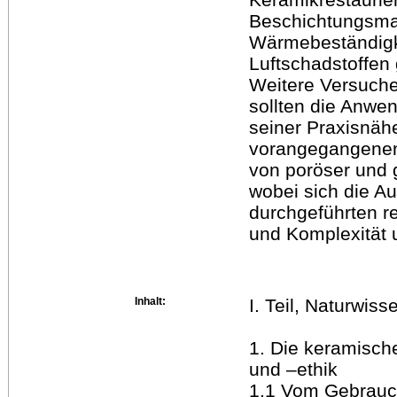
Beschichtungsmat
Wärmebeständigke
Luftschadstoffen 
Weitere Versuch
sollten die Anwe
seiner Praxisnäh
vorangegangenen 
von poröser und 
wobei sich die A
durchgeführten re
und Komplexität 
Inhalt:
I. Teil, Naturwis
1. Die keramisch
und –ethik
1.1 Vom Gebra