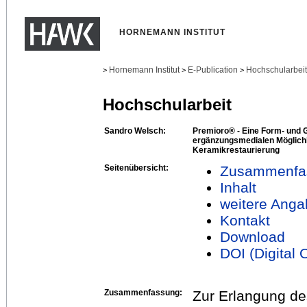
HORNEMANN INSTITUT
Hornemann Institut
E-Publication
Hochschularbei
>
>
>
Hochschularbeit
Sandro Welsch:
Premioro® - Eine Form- und 
ergänzungsmedialen Möglichk
Keramikrestaurierung
Seitenübersicht:
Zusammenfa
Inhalt
weitere Anga
Kontakt
Download
DOI (Digital O
Zusammenfassung:
Zur Erlangung de