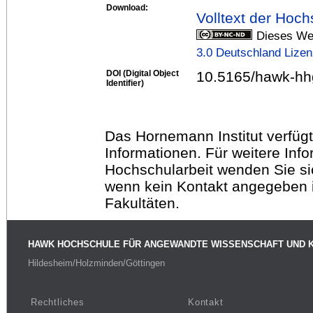
Download:
Volltext der Hoch
Dieses Wer
3.0 Deutschland Lize
DOI (Digital Object
10.5165/hawk-hh
Identifier)
Das Hornemann Institut verfügt
Informationen. Für weitere Inf
Hochschularbeit wenden Sie sich
wenn kein Kontakt angegeben is
Fakultäten.
HAWK HOCHSCHULE FÜR ANGEWANDTE WISSENSCHAFT UND 
Hildesheim/Holzminden/Göttingen
Rechtliches
Kontakt