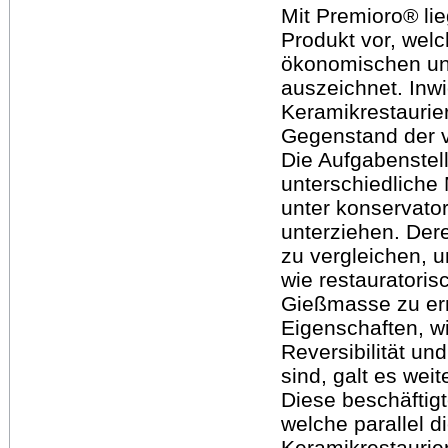
Mit Premioro® lie
Produkt vor, welc
ökonomischen und
auszeichnet. Inwi
Keramikrestaurier
Gegenstand der v
Die Aufgabenstel
unterschiedliche
unter konservator
unterziehen. Der
zu vergleichen, 
wie restauratori
Gießmasse zu erm
Eigenschaften, w
Reversibilität u
sind, galt es wei
Diese beschäftigt
welche parallel di
Keramikrestaurie