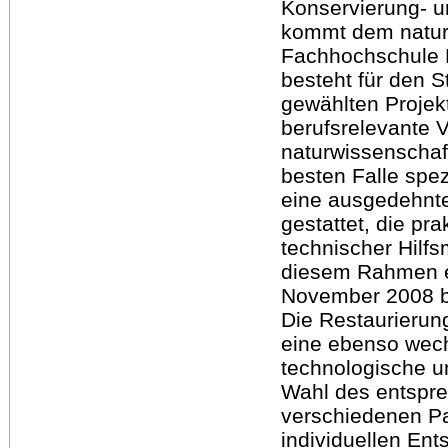
Konservierung- u
kommt dem naturw
Fachhochschule E
besteht für den 
gewählten Projekt
berufsrelevante V
naturwissenschaft
besten Falle spez
eine ausgedehnte
gestattet, die p
technischer Hilf
diesem Rahmen en
November 2008 bi
Die Restaurierun
eine ebenso wech
technologische u
Wahl des entspre
verschiedenen Pa
individuellen Ent