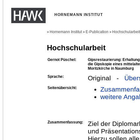
HORNEMANN INSTITUT
Hornemann Institut
E-Publication
Hochschularbei
>
>
>
Hochschularbeit
Gernot Püschel:
Gipsrestaurierung: Erhaltung
die Gipskopie eines mittelalt
Moritzkirche in Naumburg
Sprache:
Original -
Über
Seitenübersicht:
Zusammenfa
weitere Anga
Zusammenfassung:
Ziel der Diplomar
und Präsentations
Hierzu sollen all