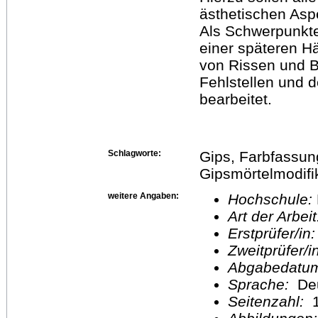
ästhetischen Asp
Als Schwerpunkte
einer späteren H
von Rissen und B
Fehlstellen und 
bearbeitet.
Schlagworte:
Gips, Farbfassung
Gipsmörtelmodifi
weitere Angaben:
Hochschule:
Art der Arbei
Erstprüfer/in
Zweitprüfer/
Abgabedatu
Sprache:
De
Seitenzahl:
1