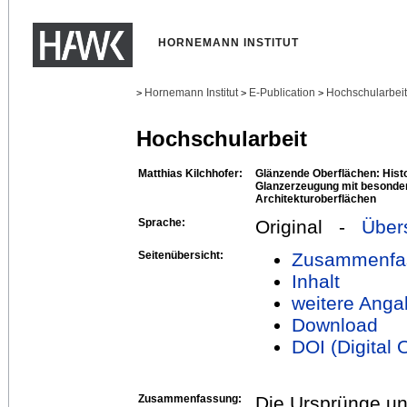
HORNEMANN INSTITUT
Hornemann Institut
E-Publication
Hochschularbei
>
>
>
Hochschularbeit
Matthias Kilchhofer:
Glänzende Oberflächen: Hist
Glanzerzeugung mit besonde
Architekturoberflächen
Sprache:
Original -
Über
Seitenübersicht:
Zusammenfa
Inhalt
weitere Anga
Download
DOI (Digital O
Zusammenfassung:
Die Ursprünge un