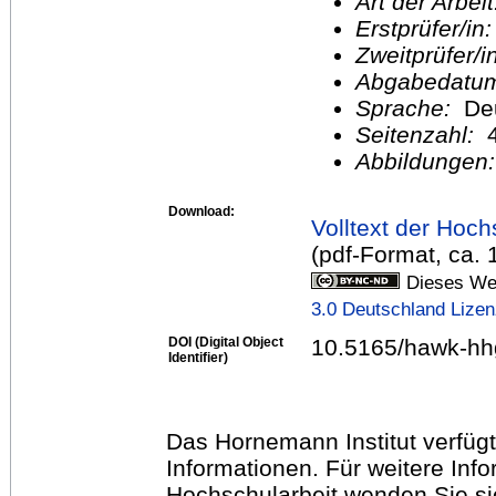
Art der Arbei
Erstprüfer/in
Zweitprüfer/
Abgabedatu
Sprache:
De
Seitenzahl:
Abbildungen
Download:
Volltext der Hoch
(pdf-Format, ca.
Dieses Wer
3.0 Deutschland Lize
DOI (Digital Object
10.5165/hawk-hh
Identifier)
Das Hornemann Institut verfügt
Informationen. Für weitere Inf
Hochschularbeit wenden Sie sich