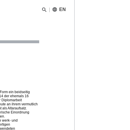
EN
Form ein beidseitig
 14 der ehemals 16
er Diplomarbeit
heute an ihrem vermutlich
 als Altaraufsatz.
torische Einordnung
en.
e werk- und
ertigen
gewendeten