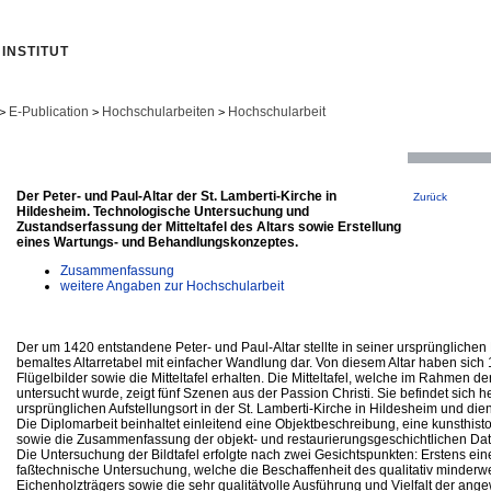
INSTITUT
E-Publication
Hochschularbeiten
Hochschularbeit
>
>
>
Der Peter- und Paul-Altar der St. Lamberti-Kirche in
Zurück
Hildesheim. Technologische Untersuchung und
Zustandserfassung der Mitteltafel des Altars sowie Erstellung
eines Wartungs- und Behandlungskonzeptes.
Zusammenfassung
weitere Angaben zur Hochschularbeit
Der um 1420 entstandene Peter- und Paul-Altar stellte in seiner ursprünglichen 
bemaltes Altarretabel mit einfacher Wandlung dar. Von diesem Altar haben sich
Flügelbilder sowie die Mitteltafel erhalten. Die Mitteltafel, welche im Rahmen d
untersucht wurde, zeigt fünf Szenen aus der Passion Christi. Sie befindet sich 
ursprünglichen Aufstellungsort in der St. Lamberti-Kirche in Hildesheim und dient
Die Diplomarbeit beinhaltet einleitend eine Objektbeschreibung, eine kunsthis
sowie die Zusammenfassung der objekt- und restaurierungsgeschichtlichen Dat
Die Untersuchung der Bildtafel erfolgte nach zwei Gesichtspunkten: Erstens ein
faßtechnische Untersuchung, welche die Beschaffenheit des qualitativ minderw
Eichenholzträgers sowie die sehr qualitätvolle Ausführung und Vielfalt der an