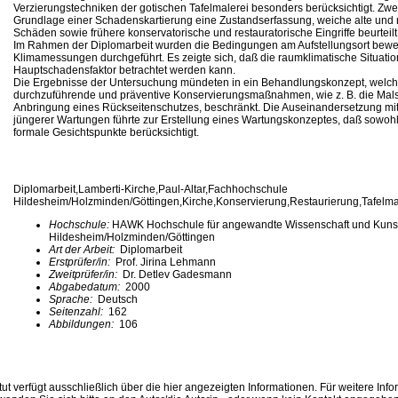
Verzierungstechniken der gotischen Tafelmalerei besonders berücksichtigt. Zwei
Grundlage einer Schadenskartierung eine Zustandserfassung, weiche alte und
Schäden sowie frühere konservatorische und restauratorische Eingriffe beurteilt
Im Rahmen der Diplomarbeit wurden die Bedingungen am Aufstellungsort bewe
Klimamessungen durchgeführt. Es zeigte sich, daß die raumklimatische Situation
Hauptschadensfaktor betrachtet werden kann.
Die Ergebnisse der Untersuchung mündeten in ein Behandlungskonzept, welche
durchzuführende und präventive Konservierungsmaßnahmen, wie z. B. die Mals
Anbringung eines Rückseitenschutzes, beschränkt. Die Auseinandersetzung mi
jüngerer Wartungen führte zur Erstellung eines Wartungskonzeptes, daß sowohl 
formale Gesichtspunkte berücksichtigt.
Diplomarbeit,Lamberti-Kirche,Paul-Altar,Fachhochschule
Hildesheim/Holzminden/Göttingen,Kirche,Konservierung,Restaurierung,Tafelma
Hochschule:
HAWK Hochschule für angewandte Wissenschaft und Kuns
Hildesheim/Holzminden/Göttingen
Art der Arbeit:
Diplomarbeit
Erstprüfer/in:
Prof. Jirina Lehmann
Zweitprüfer/in:
Dr. Detlev Gadesmann
Abgabedatum:
2000
Sprache:
Deutsch
Seitenzahl:
162
Abbildungen:
106
ut verfügt ausschließlich über die hier angezeigten Informationen. Für weitere Inf