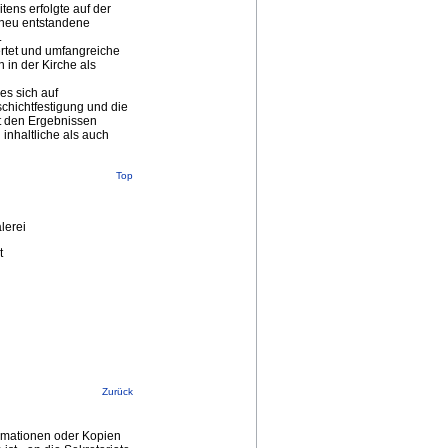
tens erfolgte auf der
 neu entstandene
.
rtet und umfangreiche
 in der Kirche als
s sich auf
chichtfestigung und die
t den Ergebnissen
inhaltliche als auch
Top
lerei
t
Zurück
ormationen oder Kopien