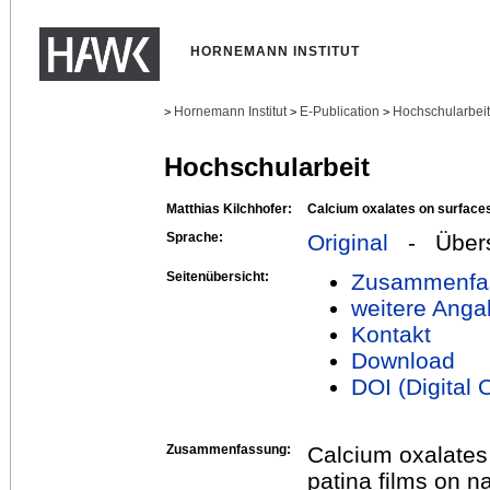
HORNEMANN INSTITUT
Hornemann Institut
E-Publication
Hochschularbei
>
>
>
Hochschularbeit
Matthias Kilchhofer:
Calcium oxalates on surfaces
Sprache:
Original
- Übers
Seitenübersicht:
Zusammenfa
weitere Anga
Kontakt
Download
DOI (Digital O
Zusammenfassung:
Calcium oxalates 
patina films on n