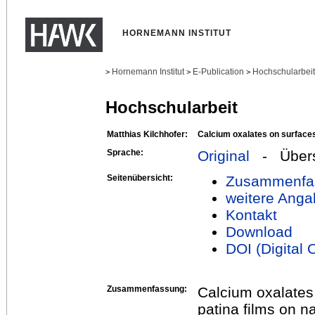
HORNEMANN INSTITUT
Hornemann Institut
E-Publication
Hochschularbei
>
>
>
Hochschularbeit
Matthias Kilchhofer:
Calcium oxalates on surfaces
Sprache:
Original
- Übers
Seitenübersicht:
Zusammenfa
weitere Anga
Kontakt
Download
DOI (Digital O
Zusammenfassung:
Calcium oxalates 
patina films on n