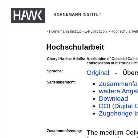
HORNEMANN INSTITUT
Hornemann Institut
E-Publication
Hochschularbei
>
>
>
Hochschularbeit
Cheryl Nadine Adolfs:
Application of Colloidal Calc
consolidation of historical li
Sprache:
Original
- Übers
Seitenübersicht:
Zusammenfa
weitere Anga
Download
DOI (Digital O
Zugehörige In
Zusammenfassung:
The medium Coll