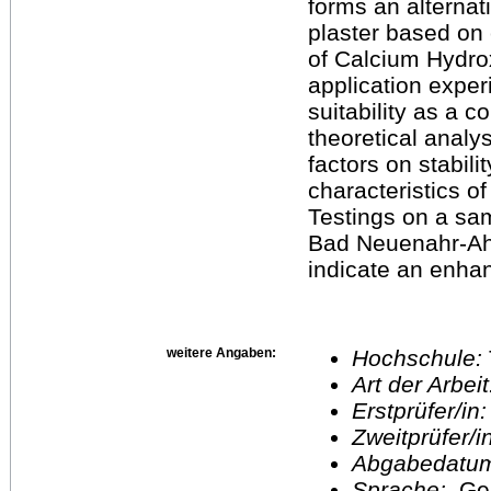
forms an alternati
plaster based on c
of Calcium Hydrox
application exper
suitability as a 
theoretical analysi
factors on stabil
characteristics o
Testings on a sa
Bad Neuenahr-Ahr
indicate an enhan
weitere Angaben:
Hochschule:
Art der Arbei
Erstprüfer/in
Zweitprüfer/
Abgabedatu
Sprache:
Ge