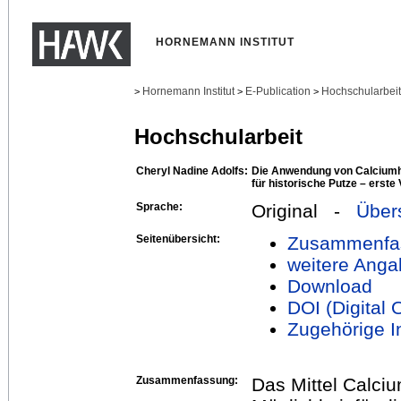
HORNEMANN INSTITUT
Hornemann Institut
E-Publication
Hochschularbei
>
>
>
Hochschularbeit
Cheryl Nadine Adolfs:
Die Anwendung von Calciumhy
für historische Putze – erst
Sprache:
Original -
Über
Seitenübersicht:
Zusammenfa
weitere Anga
Download
DOI (Digital O
Zugehörige In
Zusammenfassung:
Das Mittel Calciu