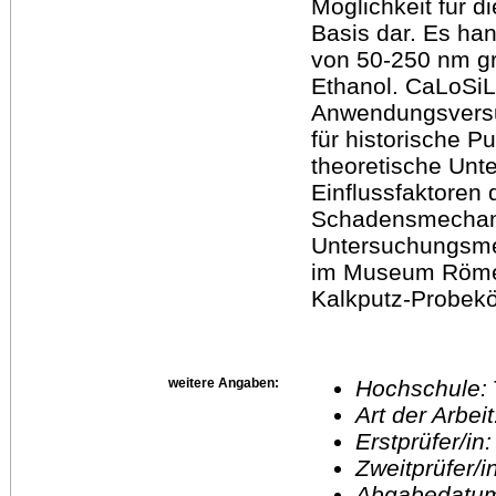
Möglichkeit für d
Basis dar. Es han
von 50-250 nm gr
Ethanol. CaLoSiL 
Anwendungsversu
für historische P
theoretische Unt
Einflussfaktoren 
Schadensmechani
Untersuchungsme
im Museum Römer
Kalkputz-Probekö
weitere Angaben:
Hochschule:
Art der Arbei
Erstprüfer/in
Zweitprüfer/
Abgabedatu