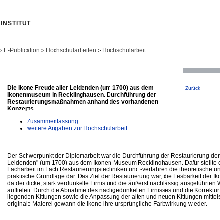
INSTITUT
E-Publication
Hochschularbeiten
Hochschularbeit
>
>
>
Die Ikone Freude aller Leidenden (um 1700) aus dem
Zurück
Ikonenmuseum in Recklinghausen. Durchführung der
Restaurierungsmaßnahmen anhand des vorhandenen
Konzepts.
Zusammenfassung
weitere Angaben zur Hochschularbeit
Der Schwerpunkt der Diplomarbeit war die Durchführung der Restaurierung der 
Leidenden" (um 1700) aus dem Ikonen-Museum Recklinghausen. Dafür stellte
Facharbeit im Fach Restaurierungstechniken und -verfahren die theoretische un
praktische Grundlage dar. Das Ziel der Restaurierung war, die Lesbarkeit der 
da der dicke, stark verdunkelte Firnis und die äußerst nachlässig ausgeführten
auffielen. Durch die Abnahme des nachgedunkelten Firnisses und die Korrektur 
liegenden Kittungen sowie die Anpassung der alten und neuen Kittungen mittel
originale Malerei gewann die Ikone ihre ursprüngliche Farbwirkung wieder.