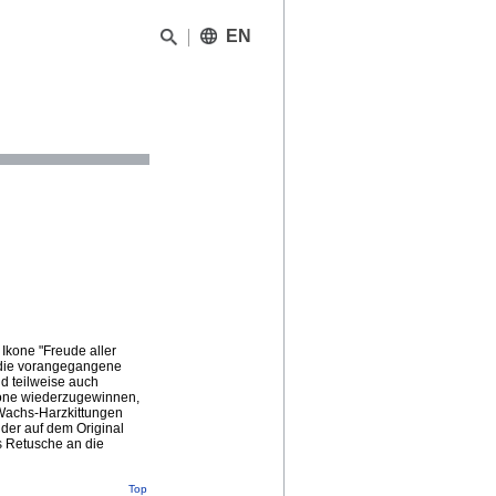
EN
Ikone "Freude aller
 die vorangegangene
d teilweise auch
Ikone wiederzugewinnen,
 Wachs-Harzkittungen
der auf dem Original
s Retusche an die
Top