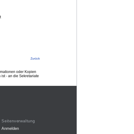
t
Zurück
ormationen oder Kopien
st - an die Sekretariate
Seitenverwaltung
Anmelden