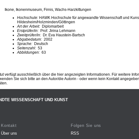
Ikone, Ikonenmuseum, Firnis, Wachs-Harzkittungen
Hochschule:
HAWK Hochschule für angewandte Wissenschaft und Kuns
Hildesheim/Holzminden/Göttingen
Art der Arbeit:
Diplomarbeit
Erstprüfer/in:
Prof. Jirina Lehmann
Zweitprüfer/in:
Dr. Eva Haustein-Bartsch
Abgabedatum:
2002
Sprache:
Deutsch
Seitenzahl:
53
Abbildungen:
63
ut verfügt ausschließlich über die hier angezeigten Informationen. Für weitere Inf
enden Sie sich bitte an den Autor/die Autorin - oder wenn kein Kontakt angegeben i
äten.
NDTE WISSENSCHAFT UND KUNST
Kontakt
Folgen Sie uns
Über uns
RSS