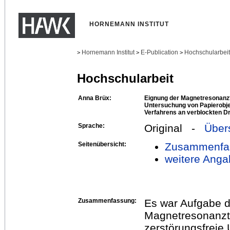
HORNEMANN INSTITUT
Hornemann Institut
E-Publication
Hochschularbei
>
>
>
Hochschularbeit
Anna Brüx:
Eignung der Magnetresonanzt
Untersuchung von Papierobje
Verfahrens an verblockten D
Sprache:
Original -
Über
Seitenübersicht:
Zusammenfa
weitere Anga
Zusammenfassung:
Es war Aufgabe di
Magnetresonanzt
zerstörungsfreie