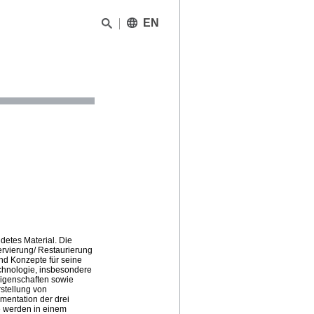
EN
detes Material. Die
ervierung/ Restaurierung
nd Konzepte für seine
technologie, insbesondere
 Eigenschaften sowie
stellung von
mentation der drei
e werden in einem