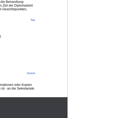
r die Behandlung
 Ziel der Diplomarbeit
en Gesichtspunkten,
Top
t
Zurück
ormationen oder Kopien
st - an die Sekretariate