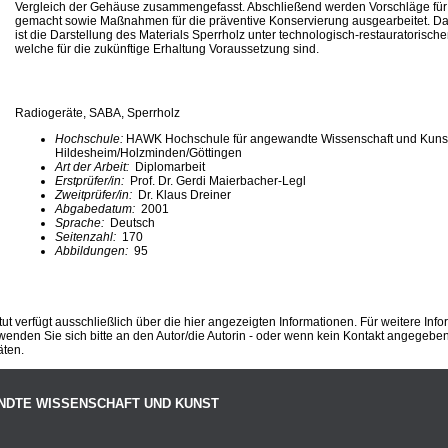
Vergleich der Gehäuse zusammengefasst. Abschließend werden Vorschläge fü
gemacht sowie Maßnahmen für die präventive Konservierung ausgearbeitet. Das
ist die Darstellung des Materials Sperrholz unter technologisch-restauratorisch
welche für die zukünftige Erhaltung Voraussetzung sind.
Radiogeräte, SABA, Sperrholz
Hochschule:
HAWK Hochschule für angewandte Wissenschaft und Kuns
Hildesheim/Holzminden/Göttingen
Art der Arbeit:
Diplomarbeit
Erstprüfer/in:
Prof. Dr. Gerdi Maierbacher-Legl
Zweitprüfer/in:
Dr. Klaus Dreiner
Abgabedatum:
2001
Sprache:
Deutsch
Seitenzahl:
170
Abbildungen:
95
ut verfügt ausschließlich über die hier angezeigten Informationen. Für weitere Inf
enden Sie sich bitte an den Autor/die Autorin - oder wenn kein Kontakt angegeben i
äten.
NDTE WISSENSCHAFT UND KUNST