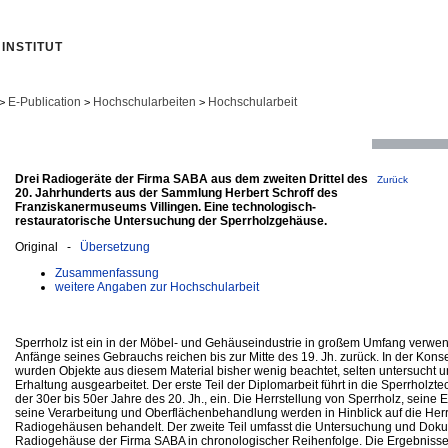
INSTITUT
E-Publication
Hochschularbeiten
Hochschularbeit
>
>
>
Drei Radiogeräte der Firma SABA aus dem zweiten Drittel des
Zurück
20. Jahrhunderts aus der Sammlung Herbert Schroff des
Franziskanermuseums Villingen. Eine technologisch-
restauratorische Untersuchung der Sperrholzgehäuse.
Original -
Übersetzung
Zusammenfassung
weitere Angaben zur Hochschularbeit
Sperrholz ist ein in der Möbel- und Gehäuseindustrie in großem Umfang verwen
Anfänge seines Gebrauchs reichen bis zur Mitte des 19. Jh. zurück. In der Kons
wurden Objekte aus diesem Material bisher wenig beachtet, selten untersucht u
Erhaltung ausgearbeitet. Der erste Teil der Diplomarbeit führt in die Sperrholz
der 30er bis 50er Jahre des 20. Jh., ein. Die Herrstellung von Sperrholz, seine
seine Verarbeitung und Oberflächenbehandlung werden in Hinblick auf die Herr
Radiogehäusen behandelt. Der zweite Teil umfasst die Untersuchung und Doku
Radiogehäuse der Firma SABA in chronologischer Reihenfolge. Die Ergebniss