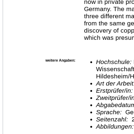
now in private pr
Germany. The ma
three different m
from the same geo
discovery of copp
which was presum
weitere Angaben:
Hochschule:
Wissenschaft
Hildesheim/H
Art der Arbei
Erstprüfer/in
Zweitprüfer/
Abgabedatu
Sprache:
Ge
Seitenzahl:
2
Abbildungen