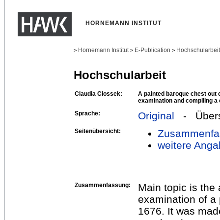
HORNEMANN INSTITUT
Hornemann Institut
E-Publication
Hochschularbei
>
>
>
Hochschularbeit
Claudia Ciossek:
A painted baroque chest out o
examination and compiling a
Sprache:
Original
- Übers
Seitenübersicht:
Zusammenfa
weitere Anga
Zusammenfassung:
Main topic is the 
examination of a
1676. It was made 