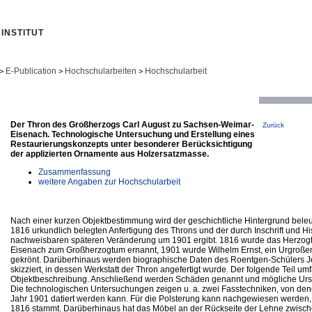
INSTITUT
E-Publication
Hochschularbeiten
Hochschularbeit
>
>
>
Der Thron des Großherzogs Carl August zu Sachsen-Weimar-
Zurück
Eisenach. Technologische Untersuchung und Erstellung eines
Restaurierungskonzepts unter besonderer Berücksichtigung
der applizierten Ornamente aus Holzersatzmasse.
Zusammenfassung
weitere Angaben zur Hochschularbeit
Nach einer kurzen Objektbestimmung wird der geschichtliche Hintergrund beleuc
1816 urkundlich belegten Anfertigung des Throns und der durch Inschrift und H
nachweisbaren späteren Veränderung um 1901 ergibt. 1816 wurde das Herzo
Eisenach zum Großherzogtum ernannt, 1901 wurde Wilhelm Ernst, ein Urgroßen
gekrönt. Darüberhinaus werden biographische Daten des Roentgen-Schülers J
skizziert, in dessen Werkstatt der Thron angefertigt wurde. Der folgende Teil umfa
Objektbeschreibung. Anschließend werden Schäden genannt und mögliche Ursach
Die technologischen Untersuchungen zeigen u. a. zwei Fasstechniken, von dene
Jahr 1901 datiert werden kann. Für die Polsterung kann nachgewiesen werden,
1816 stammt. Darüberhinaus hat das Möbel an der Rückseite der Lehne zwisc