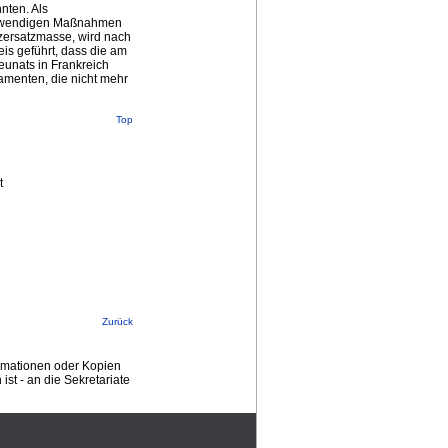
nten. Als
notwendigen Maßnahmen
zersatzmasse, wird nach
s geführt, dass die am
unats in Frankreich
amenten, die nicht mehr
Top
t
Zurück
ormationen oder Kopien
st - an die Sekretariate