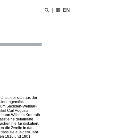
EN
htet, der sich aus der
istoriengemälde
gtum Sachsen-Weimar-
kel Carl Augusts,
ohann Wilhelm Kronrath
sst eine detaillierte
en hierfür diskutiert.
n die Zweite in das
 dass sie aus dem Jahr
hen 1816 und 1901