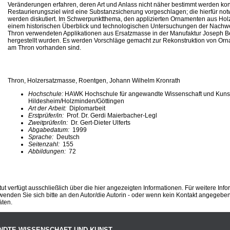
Veränderungen erfahren, deren Art und Anlass nicht näher bestimmt werden kon
Restaurierungsziel wird eine Substanzsicherung vorgeschlagen; die hierfür 
werden diskutiert. Im Schwerpunktthema, den applizierten Ornamenten aus Hol
einem historischen Überblick und technologischen Untersuchungen der Nachwei
Thron verwendeten Applikationen aus Ersatzmasse in der Manufaktur Joseph Be
hergestellt wurden. Es werden Vorschläge gemacht zur Rekonstruktion von Orn
am Thron vorhanden sind.
Thron, Holzersatzmasse, Roentgen, Johann Wilhelm Kronrath
Hochschule:
HAWK Hochschule für angewandte Wissenschaft und Kuns
Hildesheim/Holzminden/Göttingen
Art der Arbeit:
Diplomarbeit
Erstprüfer/in:
Prof. Dr. Gerdi Maierbacher-Legl
Zweitprüfer/in:
Dr. Gert-Dieter Ulferts
Abgabedatum:
1999
Sprache:
Deutsch
Seitenzahl:
155
Abbildungen:
72
ut verfügt ausschließlich über die hier angezeigten Informationen. Für weitere Inf
enden Sie sich bitte an den Autor/die Autorin - oder wenn kein Kontakt angegeben i
äten.
NDTE WISSENSCHAFT UND KUNST