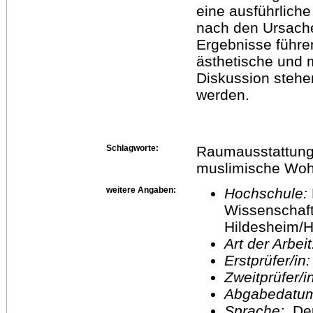
eine ausführlich
nach den Ursach
Ergebnisse führ
ästhetische und
Diskussion stehe
werden.
Schlagworte:
Raumausstattung,
muslimische Woh
weitere Angaben:
Hochschule:
Wissenschaft
Hildesheim/H
Art der Arbei
Erstprüfer/in
Zweitprüfer/
Abgabedatu
Sprache:
De