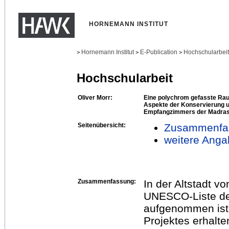
HORNEMANN INSTITUT
Hornemann Institut
E-Publication
Hochschularbei
>
>
>
Hochschularbeit
Oliver Morr:
Eine polychrom gefasste Rau
Aspekte der Konservierung 
Empfangzimmers der Madrasa
Seitenübersicht:
Zusammenfa
weitere Anga
Zusammenfassung:
In der Altstadt v
UNESCO-Liste des
aufgenommen ist 
Projektes erhalte