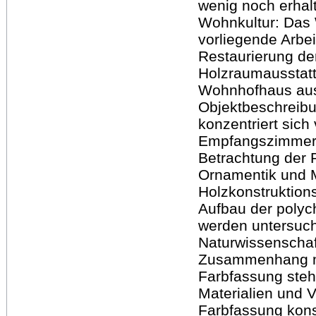
wenig noch erhal
Wohnkultur: Das
vorliegende Arbei
Restaurierung de
Holzraumausstat
Wohnhofhaus aus
Objektbeschreibu
konzentriert sich
Empfangszimmer.
Betrachtung der R
Ornamentik und M
Holzkonstruktion
Aufbau der poly
werden untersucht
Naturwissenschaf
Zusammenhang mi
Farbfassung steh
Materialien und 
Farbfassung kons