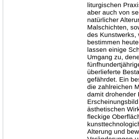
liturgischen Prax
aber auch von se
natürlicher Alter
Malschichten, sow
des Kunstwerks,
bestimmen heute 
lassen einige Sc
Umgang zu, denen
fünfhundertjährig
überlieferte Best
gefährdet. Ein be
die zahlreichen 
damit drohender 
Erscheinungsbild 
ästhetischen Wirk
fleckige Oberflä
kunsttechnologich
Alterung und bew
Veränderungen u