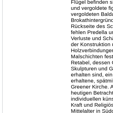
Flügel befinden s
und vergoldete fi
vergoldeten Bald
Brokathintergrün
Rückseite des Sc
fehlen Predella 
Verluste und Sch
der Konstruktion 
Holzverbindunge
Malschichten fest
Retabel, dessen 
Skulpturen und G
erhalten sind, ei
erhaltene, spätmi
Greener Kirche. A
heutigen Betrach
individuellen kün
Kraft und Religi
Mittelalter in Sü