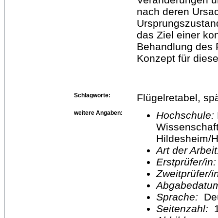
nach deren Ursac
Ursprungszustand
das Ziel einer k
Behandlung des R
Konzept für dies
Schlagworte:
Flügelretabel, sp
weitere Angaben:
Hochschule:
Wissenschaft
Hildesheim/H
Art der Arbei
Erstprüfer/in
Zweitprüfer/
Abgabedatu
Sprache:
De
Seitenzahl:
1