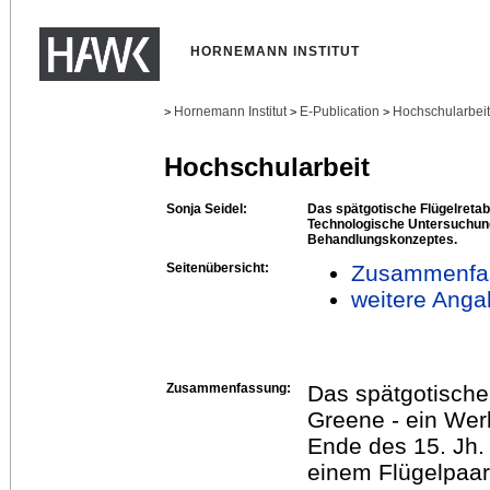
HORNEMANN INSTITUT
Hornemann Institut
E-Publication
Hochschularbei
>
>
>
Hochschularbeit
Sonja Seidel:
Das spätgotische Flügelretabe
Technologische Untersuchung
Behandlungskonzeptes.
Seitenübersicht:
Zusammenfa
weitere Anga
Zusammenfassung:
Das spätgotische 
Greene - ein Wer
Ende des 15. Jh.
einem Flügelpaar