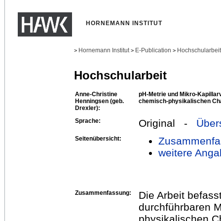
HORNEMANN INSTITUT
Hornemann Institut
E-Publication
Hochschularbei
>
>
>
Hochschularbeit
Anne-Christine
pH-Metrie und Mikro-Kapillarv
Henningsen (geb.
chemisch-physikalischen Char
Drexler):
Sprache:
Original -
Über
Seitenübersicht:
Zusammenfa
weitere Anga
Zusammenfassung:
Die Arbeit befass
durchführbaren M
physikalischen Ch