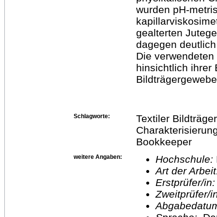
wurden pH-metrisc
kapillarviskosim
gealterten Jute
dagegen deutlich
Die verwendeten
hinsichtlich ihrer
Bildträgergewebe
Schlagworte:
Textiler Bildträge
Charakterisierung
Bookkeeper
weitere Angaben:
Hochschule:
Art der Arbei
Erstprüfer/in
Zweitprüfer/
Abgabedatu