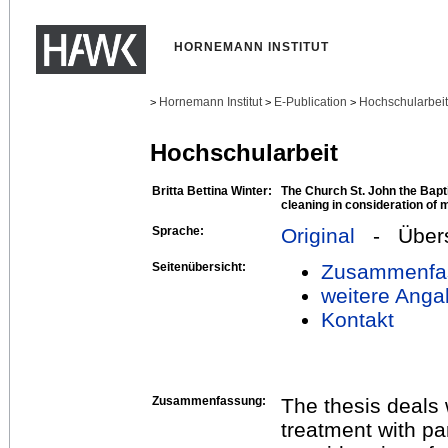
HORNEMANN INSTITUT
Hornemann Institut
E-Publication
Hochschularbei
>
>
>
Hochschularbeit
Britta Bettina Winter:
The Church St. John the Bapti
cleaning in consideration of
Sprache:
Original
- Übers
Seitenübersicht:
Zusammenfa
weitere Anga
Kontakt
Zusammenfassung:
The thesis deals w
treatment with par