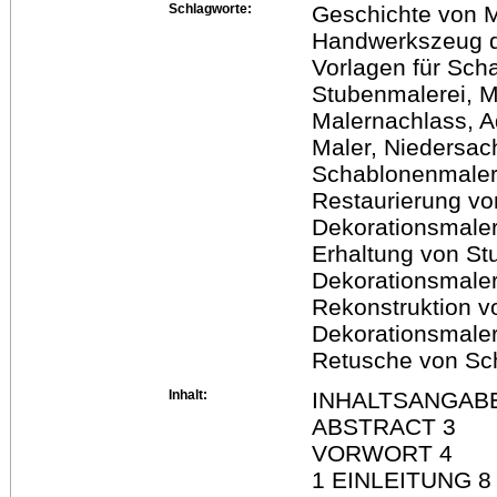
Schlagworte:
Geschichte von M
Handwerkszeug d
Vorlagen für Sch
Stubenmalerei, M
Malernachlass, Ad
Maler, Niedersac
Schablonenmalere
Restaurierung vo
Dekorationsmaler
Erhaltung von St
Dekorationsmaler
Rekonstruktion v
Dekorationsmaler
Retusche von Sc
Inhalt:
INHALTSANGABE
ABSTRACT 3
VORWORT 4
1 EINLEITUNG 8