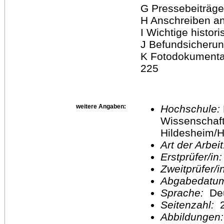
G Pressebeiträg
H Anschreiben an
I Wichtige histo
J Befundsicherung
K Fotodokumenta
225
weitere Angaben:
Hochschule:
Wissenschaft
Hildesheim/H
Art der Arbei
Erstprüfer/in
Zweitprüfer/
Abgabedatu
Sprache:
De
Seitenzahl:
2
Abbildungen