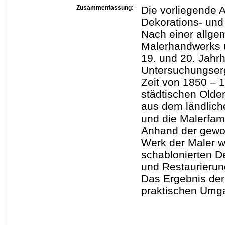
Zusammenfassung:
Die vorliegende A
Dekorations- und
Nach einer allge
Malerhandwerks u
19. und 20. Jahrh
Untersuchungserg
Zeit von 1850 – 
städtischen Olde
aus dem ländlic
und die Malerfami
Anhand der gewo
Werk der Maler w
schablonierten D
und Restaurierun
Das Ergebnis der
praktischen Umga