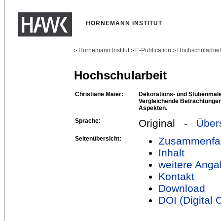
HORNEMANN INSTITUT
Hornemann Institut
E-Publication
Hochschularbei
>
>
>
Hochschularbeit
Christiane Maier:
Dekorations- und Stubenmale
Vergleichende Betrachtungen
Aspekten.
Sprache:
Original -
Über
Seitenübersicht:
Zusammenfa
Inhalt
weitere Anga
Kontakt
Download
DOI (Digital O