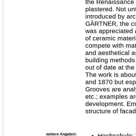
the Renaissance 
plastered. Not unt
introduced by ar
GÄRTNER, the con
was appreciated 
of ceramic materia
compete with mate
and aesthetical 
building methods 
out of date at the
The work is about
and 1870 but espe
Grooves are analy
etc.; examples are
development. Emp
structure of faca
weitere Angaben:
Hochschule: