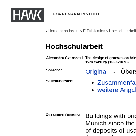
HORNEMANN INSTITUT
Hornemann Institut
E-Publication
Hochschularbei
>
>
>
Hochschularbeit
Alexandra Czarnecki:
The design of grooves on bri
19th century (1830-1870)
Sprache:
Original
- Übers
Seitenübersicht:
Zusammenfa
weitere Anga
Zusammenfassung:
Buildings with bri
Munich since the 
of deposits of usa