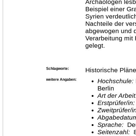
Archäologen lesb
Beispiel einer Gr
Syrien verdeutlic
Nachteile der ve
abgewogen und da
Verarbeitung mit
gelegt.
Schlagworte:
Historische Pläne
weitere Angaben:
Hochschule:
Berlin
Art der Arbei
Erstprüfer/in
Zweitprüfer/
Abgabedatu
Sprache:
De
Seitenzahl: