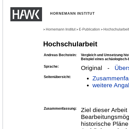
HORNEMANN INSTITUT
Hornemann Institut
E-Publication
Hochschularbei
>
>
>
Hochschularbeit
Andreas Bechstein:
Vergleich und Umsetzung his
Beispiel eines achäologisch
Sprache:
Original -
Über
Seitenübersicht:
Zusammenfa
weitere Anga
Zusammenfassung:
Ziel dieser Arbeit
Bearbeitungsmögl
historische Plän