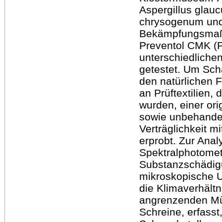
Aspergillus glauc
chrysogenum und 
Bekämpfungsmaßn
Preventol CMK (P
unterschiedliche
getestet. Um Sch
den natürlichen 
an Prüftextilien,
wurden, einer ori
sowie unbehande
Verträglichkeit 
erprobt. Zur Ana
Spektralphotomet
Substanzschädig
mikroskopische U
die Klimaverhäl
angrenzenden Mü
Schreine, erfass