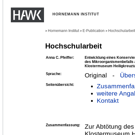
HORNEMANN INSTITUT
Hornemann Institut
E-Publication
Hochschularbei
>
>
>
Hochschularbeit
Anna C. Pfeiffer:
Entwicklung eines Konservi
des Mikroorganismenbefalls a
Klostermuseum Heiligkreuzta
Sprache:
Original -
Über
Seitenübersicht:
Zusammenfa
weitere Anga
Kontakt
Zusammenfassung:
Zur Abtötung des
Klostermuseum Hei