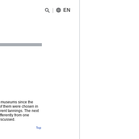
EN
in museums since the
 of them were chosen in
ferent tannings. The next
fferently from one
discussed.
Top