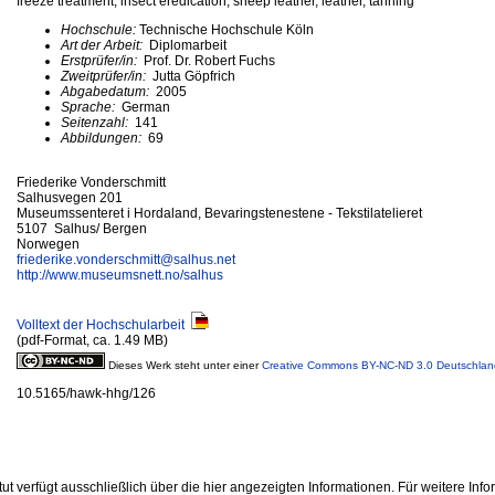
freeze treatment, insect eredication, sheep leather, leather, tanning
Hochschule:
Technische Hochschule Köln
Art der Arbeit:
Diplomarbeit
Erstprüfer/in:
Prof. Dr. Robert Fuchs
Zweitprüfer/in:
Jutta Göpfrich
Abgabedatum:
2005
Sprache:
German
Seitenzahl:
141
Abbildungen:
69
Friederike Vonderschmitt
Salhusvegen 201
Museumssenteret i Hordaland, Bevaringstenestene - Tekstilatelieret
5107 Salhus/ Bergen
Norwegen
friederike.vonderschmitt@
salhus.net
http://www.museumsnett.no/salhus
Volltext der Hochschularbeit
(pdf-Format, ca. 1.49 MB)
Dieses Werk steht unter einer
Creative Commons BY-NC-ND 3.0 Deutschlan
10.5165/hawk-hhg/126
ut verfügt ausschließlich über die hier angezeigten Informationen. Für weitere Inf