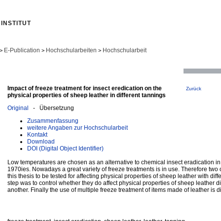
INSTITUT
E-Publication
Hochschularbeiten
Hochschularbeit
>
>
>
Impact of freeze treatment for insect eredication on the
Zurück
physical properties of sheep leather in different tannings
Original
- Übersetzung
Zusammenfassung
weitere Angaben zur Hochschularbeit
Kontakt
Download
DOI (Digital Object Identifier)
Low temperatures are chosen as an alternative to chemical insect eradication 
1970ies. Nowadays a great variety of freeze treatments is in use. Therefore two
this thesis to be tested for affecting physical properties of sheep leather with dif
step was to control whether they do affect physical properties of sheep leather di
another. Finally the use of multiple freeze treatment of items made of leather is 