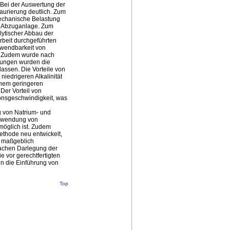
 Bei der Auswertung der
taurierung deutlich. Zum
echanische Belastung
te Abzuganlage. Zum
lytischer Abbau der
rbeit durchgeführten
nwendbarkeit von
n. Zudem wurde nach
lungen wurden die
assen. Die Vorteile von
iedrigeren Alkalinität
inem geringeren
Der Vorteil von
onsgeschwindigkeit, was
ng von Natrium- und
Anwendung von
 möglich ist. Zudem
ethode neu entwickelt,
d maßgeblich
fachen Darlegung der
 vor gerechtfertigten
en die Einführung von
Top