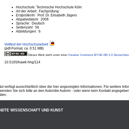
Hochschule:
Technische Hochschule Köln
Art der Arbeit:
Fachprüfung
Erstprüfer/in:
Prof. Dr. Elisabeth Jägers
Abgabedatum:
2006
Sprache:
Deutsch
Seitenzahl:
56
Abbildungen:
6
Volltext der Hochschularbeit
(pdf-Format, ca. 0.51 MB)
Dieses Werk steht unter einer
Creative Commons BY-NC-ND 3.0 Deutschlan
10.5165/hawk-hhg/114
ut verfügt ausschließlich über die hier angezeigten Informationen. Für weitere Inf
enden Sie sich bitte an den Autor/die Autorin - oder wenn kein Kontakt angegeben i
äten.
NDTE WISSENSCHAFT UND KUNST