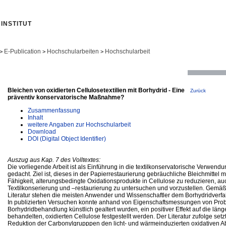
INSTITUT
E-Publication
Hochschularbeiten
Hochschularbeit
>
>
>
Bleichen von oxidierten Cellulosetextilien mit Borhydrid - Eine
Zurück
präventiv konservatorische Maßnahme?
Zusammenfassung
Inhalt
weitere Angaben zur Hochschularbeit
Download
DOI (Digital Object Identifier)
Auszug aus Kap. 7 des Volltextes:
Die vorliegende Arbeit ist als Einführung in die textilkonservatorische Verwend
gedacht. Ziel ist, dieses in der Papierrestaurierung gebräuchliche Bleichmittel 
Fähigkeit, alterungsbedingte Oxidationsprodukte in Cellulose zu reduzieren, auc
Textilkonserierung und –restaurierung zu untersuchen und vorzustellen. Gemä
Literatur stehen die meisten Anwender und Wissenschaftler dem Borhydridverfa
In publizierten Versuchen konnte anhand von Eigenschaftsmessungen von Pro
Borhydridbehandlung künstlich gealtert wurden, ein positiver Effekt auf die länge
behandelten, oxidierten Cellulose festgestellt werden. Der Literatur zufolge set
Reduktion der Carbonylgrupppen den licht- und wärmeinduzierten oxidativen A