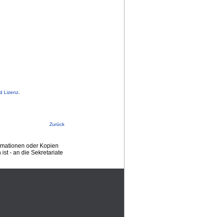
d Lizenz
.
Zurück
ormationen oder Kopien
st - an die Sekretariate