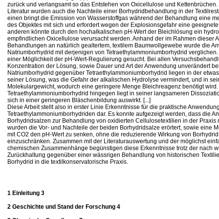
zurück und verlangsamt so das Entstehen von Oxicellulose und Kettenbrüchen.
Literatur wurden auch die Nachteile einer Borhydridbehandlung in der Textilres
einen bringt die Emission von Wasserstoffgas während der Behandlung eine m
des Objektes mit sich und erfordert wegen der Explosionsgefahr eine geeigne
anderen könnte durch den hochalkalischen pH-Wert der Bleichlösung ein hydro
empfindlichen Oxicellulose verursacht werden. Anhand der im Rahmen dieser A
Behandlungen an natürlich gealtertem, textilem Baumwollgewebe wurde die A
Natriumborhydrid mit derjenigen von Tetraethylammoniumborhydrid vergliche
einer Möglichkeit der pH-Wert-Regulierung gesucht. Bei allen Versuchsbehand
Konzentration der Lösung, sowie Dauer und Art der Anwendung unverändert bel
Natriumborhydrid gegenüber Tetraethylammoniumborhydrid liegen in der etwas n
seiner Lösung, was die Gefahr der alkalischen Hydrolyse vermindert, und in se
Molekulargewicht, wodurch eine geringere Menge Bleichreagenz benötigt wird. 
Tetraethylammoniumborhydrid hingegen liegt in seiner langsameren Dissoziati
sich in einer geringeren Bläschenbildung auswirkt. [...]
Diese Arbeit stellt also in erster Linie Erkenntnisse für die praktische Anwendu
Tetraethylammoniumborhydriden dar. Es konnte aufgezeigt werden, dass die 
Borhydridsalzen zur Behandlung von oxidierten Cellulosetextilien in der Praxis
wurden die Vor- und Nachteile der beiden Borhydridsalze erörtert, sowie eine M
mit CO2 den pH-Wert zu senken, ohne die reduzierende Wirkung von Borhydri
einzuschränken. Zusammen mit der Literaturauswertung und der möglichst ein
chemischen Zusammenhänge begünstigen diese Erkenntnisse trotz der nach wie
Zurückhaltung gegenüber einer wässrigen Behandlung von historischen Textili
Borhydrid in die textilkonservatorische Praxis.
1 Einleitung 3
2 Geschichte und Stand der Forschung 4