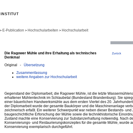
INSTITUT
E-Publication
Hochschularbeiten
Hochschularbeit
>
>
>
Die Ragower Mühle und ihre Erhaltung als technisches
Zurück
Denkmal
Original -
Übersetzung
Zusammenfassung
weitere Angaben zur Hochschularbeit
Gegenstand der Diplomarbeit, die Ragower Mühle, ist die letzte Wassermühlena
erhaltener Mühlentechnik im Schlaubetal (Bundesland Brandenburg). Sie spiege
einer bäuerlichen Handwerksmühle aus dem ersten Viertel des 20. Jahrhunder
der Diplomarbeit wurde der gesamte Baukörper und die Maschinenanlage verbal
zeichnerisch erfaßt. Ein weiterer Schwerpunkt war neben dieser Bestands- und
baugeschichtliche Erforschung der Mühle sowie die technikhistorische Einordn
Zustand machte eine Konservierung zur Substanzerhaltung notwendig. Nach de
Konservierungs- und Restaurierungskonzeptes für die gesamte Mühle, wurde 
Konservierung exemplarisch durchgeführt.