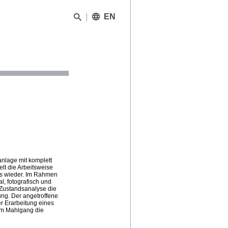
EN
nlage mit komplett
lt die Arbeitsweise
ts wieder. Im Rahmen
, fotografisch und
 Zustandsanalyse die
ung. Der angetroffene
r Erarbeitung eines
am Mahlgang die