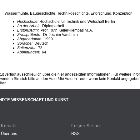
Wassermühle, Baugeschichte, Technikgeschichte, Erforschung, Konzeption
Hochschule:
Hochschule für Technik und Wirtschaft Berlin
Art der Arbeit:
Diplomarbeit
Erstprüfer/in:
Prof. Ruth Keller-Kempas M. A.
Zweitprüfer/in:
Dr. Jochim Varchmin
Abgabedatum:
1999
Sprache:
Deutsch
Seitenzahl:
78
Abbildungen:
64
ut verfügt ausschließlich über die hier angezeigten Informationen. Für weitere Inf
enden Sie sich bitte an den Autor/die Autorin - oder wenn kein Kontakt angegeben i
äten.
NDTE WISSENSCHAFT UND KUNST
Kontakt
Folgen Sie uns
Über uns
RSS