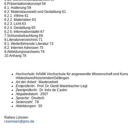
6.Präsentationskonzept 59
6.1. Halterung 59
6.2. Materialauswahl und Gestaltung 61
6.2.1. Vitrine 61
6.2.2. Materialien 63
6.2.3. Licht 63
6.2.4. Gestaltung 65
6.2.5. Informationstafel 67
7.Schlussbetrachtung 69
8.Literaturverzeichnis 71
8.1. Weiterführende Literatur 73
8.2. Internet-Adressen 75
9.Abbildungsnachweis 76
10.Anhang 78
Hochschule:
HAWK Hochschule für angewandte Wissenschaft und Kuns
Hildesheim/Holzminden/Göttingen
Art der Arbeit:
Masterarbeit
Erstprüfer/in:
Prof. Dr. Gerdi Maierbacher-Legl
Zweitprüfer/in:
Dr. Inés de Castro
Abgabedatum:
2007
Sprache:
Deutsch
Seitenzahl:
78
Abbildungen:
55
Rabea Lürssen
r.luerssen@
gmx.de