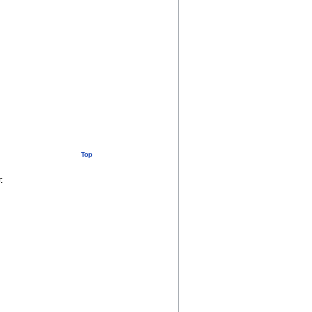
Top
t