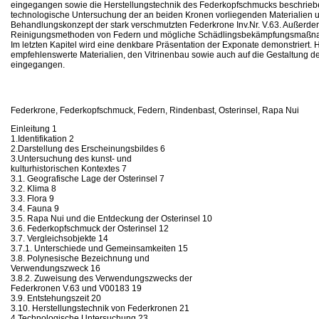
eingegangen sowie die Herstellungstechnik des Federkopfschmucks beschrieben
technologische Untersuchung der an beiden Kronen vorliegenden Materialien 
Behandlungskonzept der stark verschmutzten Federkrone Inv.Nr. V.63. Außerd
Reinigungsmethoden von Federn und mögliche Schädlingsbekämpfungsmaßna
Im letzten Kapitel wird eine denkbare Präsentation der Exponate demonstriert. H
empfehlenswerte Materialien, den Vitrinenbau sowie auch auf die Gestaltung de
eingegangen.
Federkrone, Federkopfschmuck, Federn, Rindenbast, Osterinsel, Rapa Nui
Einleitung 1
1.Identifikation 2
2.Darstellung des Erscheinungsbildes 6
3.Untersuchung des kunst- und
kulturhistorischen Kontextes 7
3.1. Geografische Lage der Osterinsel 7
3.2. Klima 8
3.3. Flora 9
3.4. Fauna 9
3.5. Rapa Nui und die Entdeckung der Osterinsel 10
3.6. Federkopfschmuck der Osterinsel 12
3.7. Vergleichsobjekte 14
3.7.1. Unterschiede und Gemeinsamkeiten 15
3.8. Polynesische Bezeichnung und
Verwendungszweck 16
3.8.2. Zuweisung des Verwendungszwecks der
Federkronen V.63 und V00183 19
3.9. Entstehungszeit 20
3.10. Herstellungstechnik von Federkronen 21
4.Technologische Untersuchung 23