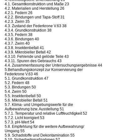
4.1. Gesamtkonstruktion und Maße 23
4.2. Materialien und Herstellung 26
4.2.1. Federn 26
4.2.2. Bindungen und Tapa-Stoff 31
4.2.3. Zwirn 35
4.3. Zustand der Federkrone V.63 38
4.3.4. Grundkonstruktion 38
4.3.5. Federn 38
4.3.6. Bindungen 40
4.3.7. Zwirn 40
4.3.8. Insektenbefall 41
4.3.9. Mikrobieller Befall 42
4.3.10. Fehlende und gelöste Teile 43
4.3.11. Spuren des Gebrauchs 43
4.4. Zusammenfassung der Untersuchungsergebnisse 44
5.Behandlungskonzept zur Konservierung der
Federkrone V.63 46
5.1. Grundkonstruktion 47
5.2. Federn 48
5.3. Bindungen 50
5.4. Zwirn 50
5.5. Insektenbefall 50
5.6. Mikrobieller Befall 51
5.7. Klima- und Umgebungswerte für die
Aufbewahrung bzw. Ausstellung 51
5.7.1. Temperatur und relative Luftfeuchtigkeit 52
5.7.2. Licht korrigiert 53
5.7.3. pH-Wert 54
5.8. Empfehlung für die weitere Aufbewahrung/
Umgang 55
5.9. Schadstoffe und Dekontamination 55
5.10. Sicherheitsmaßnahmen 57