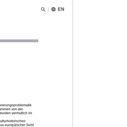
EN
rvierungsproblematik
stammen von der
wurden vermutlich im
ulturhistorischen
aus europäischer Sicht