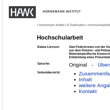
HORNEMANN INSTITUT
Hornemann Institut
E-Publication
Hochschularbei
>
>
>
Hochschularbeit
Rabea Lürssen:
Zwei Federkronen von der Os
aus dem Roemer- und Peliza
Materialspezifische Konserv
Entwicklung eines Präsentat
Sprache:
Original -
Über
Seitenübersicht:
Zusammenfa
Inhalt
weitere Anga
Kontakt