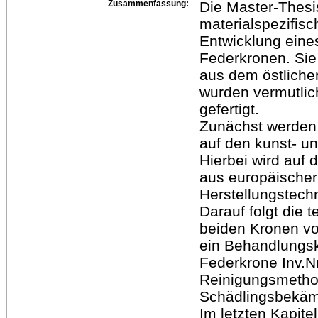
Zusammenfassung:
Die Master-Thesi
materialspezifis
Entwicklung eine
Federkronen. Sie
aus dem östlich
wurden vermutlich
gefertigt.
Zunächst werden 
auf den kunst- un
Hierbei wird auf 
aus europäischer
Herstellungstech
Darauf folgt die
beiden Kronen vo
ein Behandlungsk
Federkrone Inv.N
Reinigungsmetho
Schädlingsbekäm
Im letzten Kapite