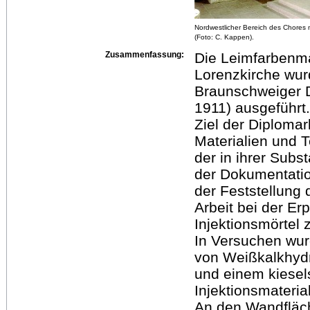
Nordwestlicher Bereich des Chores 
(Foto: C. Kappen).
Zusammenfassung:
Die Leimfarbenma
Lorenzkirche wu
Braunschweiger 
1911) ausgeführt.
Ziel der Diplomar
Materialien und 
der in ihrer Sub
der Dokumentati
der Feststellung
Arbeit bei der E
Injektionsmörtel 
In Versuchen wurd
von Weißkalkhydr
und einem kiese
Injektionsmateria
An den Wandfläc