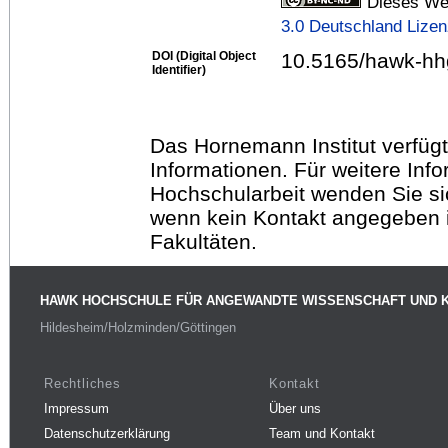
Dieses Wer
3.0 Deutschland Lize
DOI (Digital Object
10.5165/hawk-hhg
Identifier)
Das Hornemann Institut verfügt
Informationen. Für weitere Inf
Hochschularbeit wenden Sie sich
wenn kein Kontakt angegeben is
Fakultäten.
HAWK HOCHSCHULE FÜR ANGEWANDTE WISSENSCHAFT UND 
Hildesheim/Holzminden/Göttingen
Rechtliches
Kontakt
Impressum
Über uns
Datenschutzerklärung
Team und Kontakt