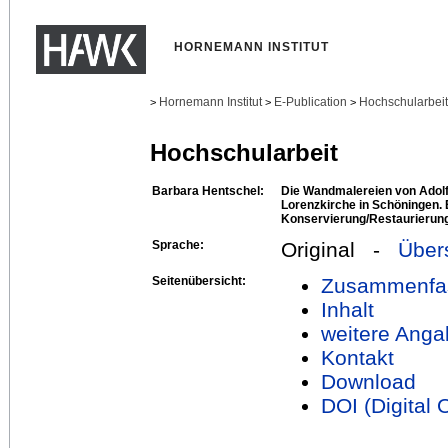
HORNEMANN INSTITUT
Hornemann Institut
E-Publication
Hochschularbei
>
>
>
Hochschularbeit
Barbara Hentschel:
Die Wandmalereien von Adolf
Lorenzkirche in Schöningen. 
Konservierung/Restaurierung
Sprache:
Original -
Über
Seitenübersicht:
Zusammenfa
Inhalt
weitere Anga
Kontakt
Download
DOI (Digital O