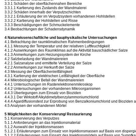
3.3.1 Schäden der oberflächennahen Bereiche
3.3.1.1 Kartierung des Zustands der Wandmalerei
3.3.2 Schäden innerhalb der Verputzschichten
3.3.2.1 Erläuterung der im Verputzsystem vorhandenen Hohlstellen
3.3.2.2 Kartierung der Hohlstellen und Risse
3.3.3 Beschädigungen der Schmuckelemente
3.4 Beobachtungen der Schadensdynamik
4 Naturwissenschaftliche und bauphysikalische Untersuchungen
4.1 Betrachtung der raumklimatischen Rahmenbedingungen
4.1.1 Messung der Temperatur und der relativen Luftfeuchtigkeit
4.1.2 Auswirkungen des Raumklimas auf die Aktivität bauschädlicher Salze
4.1.3 Anmerkungen zum Heizungssystem der Kirche
4.2 Salzbelastung der Wandmalereien
4.2.1 Salzanalyse und ermittelte Verteilung der Salze
4.2.2 Anmerkungen zur Herkunft der Salze
4.3 Messung der Oberflächenleitfähigkeit
4.3.1 Kartierung der elektrischen Leitfähigkeit der Oberfläche
4.4 Mikrobiologischer Befall der Wandmalereien
4.4.1 Untersuchungen im Rasterelektronenmikroskop
4.4.2 Untersuchungen der vorhandenen Mikroorganismen
4.4.3 Überlegungen zum Einsatz von Bioziden
4.4.3.1 Der Wirkstoff Alkyldimetylbenzylammoniumchlorid
4.4.4 Agardiffusionstest zur Erprobung von Benzalkoniumchlorid und Bioziden 
4.5 Analysen der vorhandenen Mörtel
5 Möglichkeiten der Konservierung/ Restaurierung
5.1 Konservierung des Verputzes
5.1.1 Anforderungen an das Injektionsmaterial
5.1.2 Auswahl der Injektionsmassen
5.1.2.1 Erläuterungen zum Einsatz von Injektionsmassen auf Basis von disperg
5.1.2.2 Erläuterungen zum Einsatz des Injektionsmörtels auf Basis von Sumpfka