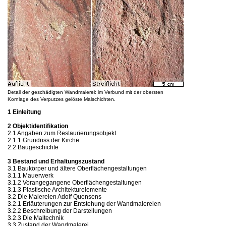
Detail der geschädigten Wandmalerei: im Verbund mit der obersten
Kornlage des Verputzes gelöste Malschichten.
1 Einleitung
2 Objektidentifikation
2.1 Angaben zum Restaurierungsobjekt
2.1.1 Grundriss der Kirche
2.2 Baugeschichte
3 Bestand und Erhaltungszustand
3.1 Baukörper und ältere Oberflächengestaltungen
3.1.1 Mauerwerk
3.1.2 Vorangegangene Oberflächengestaltungen
3.1.3 Plastische Architekturelemente
3.2 Die Malereien Adolf Quensens
3.2.1 Erläuterungen zur Entstehung der Wandmalereien
3.2.2 Beschreibung der Darstellungen
3.2.3 Die Maltechnik
3.3 Zustand der Wandmalerei