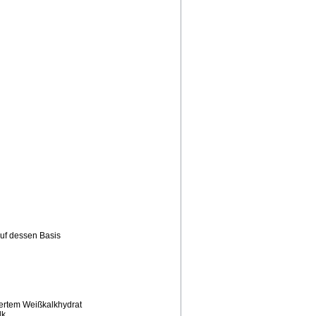
auf dessen Basis
iertem Weißkalkhydrat
lk