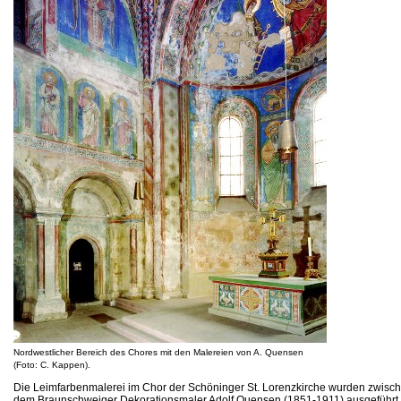
Nordwestlicher Bereich des Chores mit den Malereien von A. Quensen
(Foto: C. Kappen).
Die Leimfarbenmalerei im Chor der Schöninger St. Lorenzkirche wurden zwis
dem Braunschweiger Dekorationsmaler Adolf Quensen (1851-1911) ausgeführt.