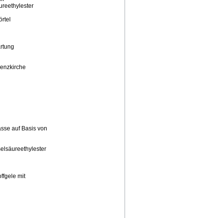
ureethylester
örtel
rtung
renzkirche
asse auf Basis von
selsäureethylester
ffgele mit