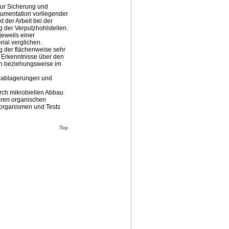
zur Sicherung und
kumentation vorliegender
der Arbeit bei der
 der Verputzhohlstellen.
jeweils einer
ial verglichen.
 der flächenweise sehr
 Erkenntnisse über den
ion beziehungsweise im
lzablagerungen und
rch mikrobiellen Abbau
aren organischen
oorganismen und Tests
Top