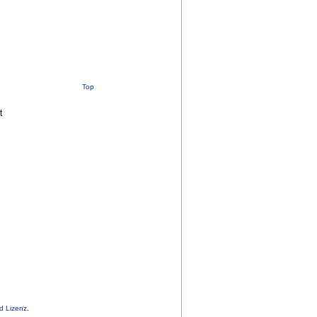
Top
t
d Lizenz
.