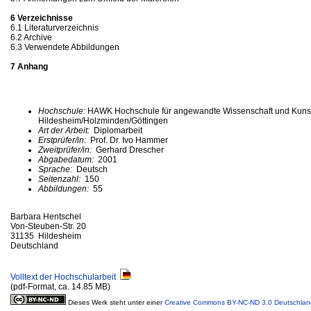
6 Verzeichnisse
6.1 Literaturverzeichnis
6.2 Archive
6.3 Verwendete Abbildungen
7 Anhang
Hochschule:
HAWK Hochschule für angewandte Wissenschaft und Kuns
Hildesheim/Holzminden/Göttingen
Art der Arbeit:
Diplomarbeit
Erstprüfer/in:
Prof. Dr. Ivo Hammer
Zweitprüfer/in:
Gerhard Drescher
Abgabedatum:
2001
Sprache:
Deutsch
Seitenzahl:
150
Abbildungen:
55
Barbara Hentschel
Von-Steuben-Str. 20
31135 Hildesheim
Deutschland
Volltext der Hochschularbeit
(pdf-Format, ca. 14.85 MB)
Dieses Werk steht unter einer
Creative Commons BY-NC-ND 3.0 Deutschlan