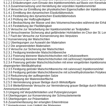
5.1.2.3 Erläuterungen zum Einsatz des Injektionsmörtels auf Basis von Kieselsä
5.1.3 Zusammensetzung und Herstellung der erprobten Injektionsmörtel
5.1.4 Versuche zur Ermittlung der physikalischen Eigenschaften der Injektionsm
5.1.4.1 Ermittlung des dynamischen Elastizitätsmoduls
5.1.4.2 Feststellung des dynamischen Elastizitätsmoduls
5.1.4.3 Prüfung der Haftzugfestigkeit
5.1.4.4 Beobachtung der Masse und des Volumenschwundes während der Erhä
5.1.4.5 Feststellung der Fließfähigkeit
5.1.5 Versuche zur Verarbeitung der Injektionsmörtel an Testplatten
5.1.6 Versuchsweise Sicherung akut gefährdeter Hohlstellen im Chor der St. Lo
5.1.7 Fazit der Versuche zur Konservierung des Verputzes
5.2 Konservierung der Malschichten
5.2.1 Überlegungen zur Auswahl der Materialien
5.2.2 Die angewendeten Materialien
5.2.3 Versuche zur Sicherung der Malschichten
5.2.3.1 Festigung kreidender Malschichtbereiche
5.2.3.2 Fixierung kleinerer Malschichtschollen mit Celluloseethern
5.2.3.3 Fixierung kleinerer Malschichtschollen mit calXnova(r) Injektionsmörtel
5.2.3.4 Fixierung gelöster Malschichtschollen mit einer eingetönten Injektionsm
dispergierten Weißkalkhydrat
5.2.3.5 Festigung gelöster Malschichtbereiche mit calxnova(r) Injektionsmörtel
5.2.3.6 Festigung gelöster Malschichtbereiche mit schnellhydrolisierten Polykie
5.2.4 Reduzierung der aufliegenden Salze
5.2.5 Reinigung der Malereioberfläche
5.2.5.5 Verminderung grauer Beläge durch Wirkstoffgele
5.2.5.6 Weiterführende Versuche zur Verminderung grauer Beläge durch Wirksto
Ammoniumcarbonat
5.3 Umgang mit Verputzfehlstellen und Putzergänzungen
5.4 Überlegungen zur Konservierung der Schmuckelemente
5.5 Überlegungen zur Präsentation
5.6 Zusammenfassung der erlangten Erkenntnisse
5.7 Anmerkungen zum Umfeld der Malereien