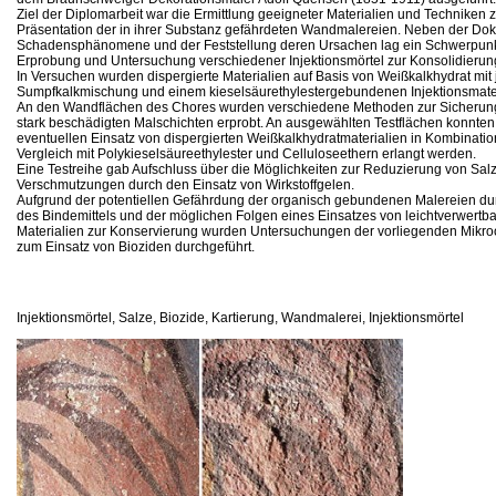
Ziel der Diplomarbeit war die Ermittlung geeigneter Materialien und Techniken 
Präsentation der in ihrer Substanz gefährdeten Wandmalereien. Neben der Do
Schadensphänomene und der Feststellung deren Ursachen lag ein Schwerpunkt 
Erprobung und Untersuchung verschiedener Injektionsmörtel zur Konsolidierung
In Versuchen wurden dispergierte Materialien auf Basis von Weißkalkhydrat mit 
Sumpfkalkmischung und einem kieselsäurethylestergebundenen Injektionsmater
An den Wandflächen des Chores wurden verschiedene Methoden zur Sicherung
stark beschädigten Malschichten erprobt. An ausgewählten Testflächen konnten
eventuellen Einsatz von dispergierten Weißkalkhydratmaterialien in Kombinat
Vergleich mit Polykieselsäureethylester und Celluloseethern erlangt werden.
Eine Testreihe gab Aufschluss über die Möglichkeiten zur Reduzierung von Sa
Verschmutzungen durch den Einsatz von Wirkstoffgelen.
Aufgrund der potentiellen Gefährdung der organisch gebundenen Malereien du
des Bindemittels und der möglichen Folgen eines Einsatzes von leichtverwertb
Materialien zur Konservierung wurden Untersuchungen der vorliegenden Mikr
zum Einsatz von Bioziden durchgeführt.
Injektionsmörtel, Salze, Biozide, Kartierung, Wandmalerei, Injektionsmörtel