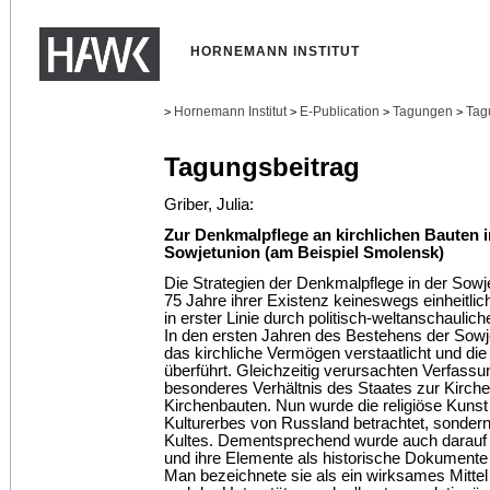
HORNEMANN INSTITUT
Hornemann Institut
E-Publication
Tagungen
Tag
>
>
>
>
Tagungsbeitrag
Griber, Julia:
Zur Denkmalpflege an kirchlichen Bauten 
Sowjetunion (am Beispiel Smolensk)
Die Strategien der Denkmalpflege in der Sowje
75 Jahre ihrer Existenz keineswegs einheitl
in erster Linie durch politisch-weltanschaulic
In den ersten Jahren des Bestehens der Sowj
das kirchliche Vermögen verstaatlicht und die
überführt. Gleichzeitig verursachten Verfass
besonderes Verhältnis des Staates zur Kirche 
Kirchenbauten. Nun wurde die religiöse Kunst 
Kulturerbes von Russland betrachtet, sondern a
Kultes. Dementsprechend wurde auch darauf v
und ihre Elemente als historische Dokument
Man bezeichnete sie als ein wirksames Mitte