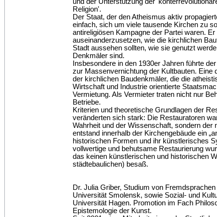
und der Unterstützung der 'konterrevolutionär
Religion'.
Der Staat, der den Atheismus aktiv propagierte
einfach, sich um viele tausende Kirchen zu s
antireligiösen Kampagne der Partei waren. Er 
auseinanderzusetzen, wie die kirchlichen Baut
Stadt aussehen sollten, wie sie genutzt werd
Denkmäler sind.
Insbesondere in den 1930er Jahren führte der
zur Massenvernichtung der Kultbauten. Eine d
der kirchlichen Baudenkmäler, die die atheisti
Wirtschaft und Industrie orientierte Staatsmac
Vermietung. Als Vermieter traten nicht nur B
Betriebe.
Kriterien und theoretische Grundlagen der Re
veränderten sich stark: Die Restauratoren wa
Wahrheit und der Wissenschaft, sondern der 
entstand innerhalb der Kirchengebäude ein „an
historischen Formen und ihr künstlerisches 
vollwertige und behutsame Restaurierung wur
das keinen künstlerischen und historischen 
städtebaulichen) besaß.
Dr. Julia Griber, Studium von Fremdsprachen 
Universität Smolensk, sowie Sozial- und Kult
Universität Hagen. Promotion im Fach Philo
Epistemologie der Kunst.