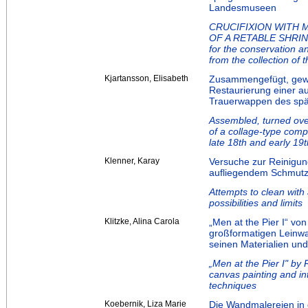
Landesmuseen
CRUCIFIXION WITH M
OF A RETABLE SHRIN
for the conservation an
from the collection of
Kjartansson, Elisabeth
Zusammengefügt, gewe
Restaurierung einer a
Trauerwappen des spät
Assembled, turned ove
of a collage-type comp
late 18th and early 19
Klenner, Karay
Versuche zur Reinigun
aufliegendem Schmutz
Attempts to clean with 
possibilities and limits
Klitzke, Alina Carola
„Men at the Pier I“ vo
großformatigen Leinw
seinen Materialien un
„Men at the Pier I" by 
canvas painting and int
techniques
Koebernik, Liza Marie
Die Wandmalereien in 