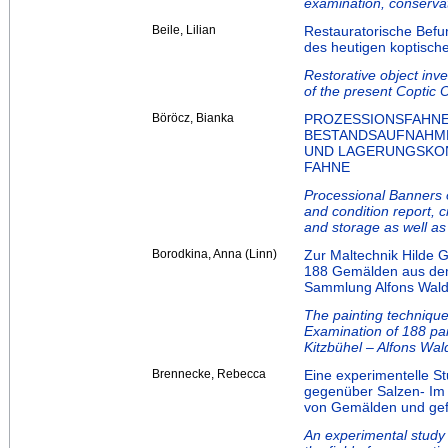
examination, conservat
Beile, Lilian
Restauratorische Befu
des heutigen koptische
Restorative object inve
of the present Coptic
Böröcz, Bianka
PROZESSIONSFAHNEN
BESTANDSAUFNAHME
UND LAGERUNGSKON
FAHNE
Processional Banners o
and condition report, c
and storage as well as 
Borodkina, Anna (Linn)
Zur Maltechnik Hilde 
188 Gemälden aus de
Sammlung Alfons Wal
The painting techniqu
Examination of 188 pai
Kitzbühel – Alfons Wal
Brennecke, Rebecca
Eine experimentelle St
gegenüber Salzen- Im 
von Gemälden und gef
An experimental study o