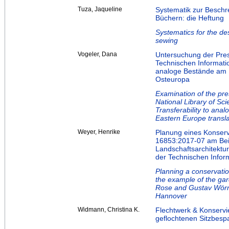
Tuza, Jaqueline
Systematik zur Beschr
Büchern: die Heftung
Systematics for the des
sewing
Vogeler, Dana
Untersuchung der Prese
Technischen Informatio
analoge Bestände am 
Osteuropa
Examination of the pres
National Library of Sc
Transferability to anal
Eastern Europe transla
Weyer, Henrike
Planung eines Konserv
16853:2017-07 am Bei
Landschaftsarchitekt
der Technischen Infor
Planning a conservatio
the example of the gar
Rose and Gustav Wörne
Hannover
Widmann, Christina K.
Flechtwerk & Konserv
geflochtenen Sitzbes