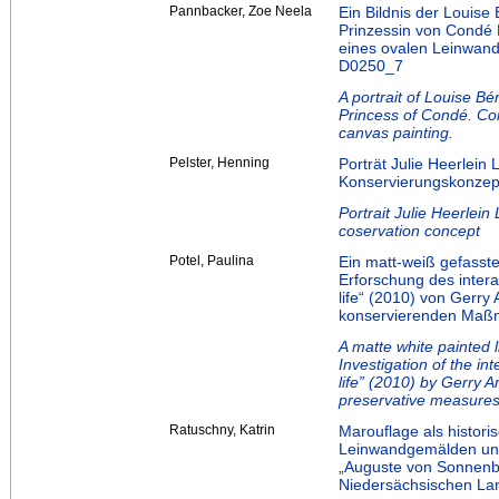
Pannbacker, Zoe Neela
Ein Bildnis der Louis
Prinzessin von Condé
eines ovalen Leinwan
D0250_7
A portrait of Louise B
Princess of Condé. Co
canvas painting.
Pelster, Henning
Porträt Julie Heerlei
Konservierungskonzep
Portrait Julie Heerlein
coservation concept
Potel, Paulina
Ein matt-weiß gefasste
Erforschung des intera
life“ (2010) von Gerr
konservierenden Ma
A matte white painted l
Investigation of the in
life” (2010) by Gerry 
preservative measure
Ratuschny, Katrin
Marouflage als histo
Leinwandgemälden und 
„Auguste von Sonnenb
Niedersächsischen L