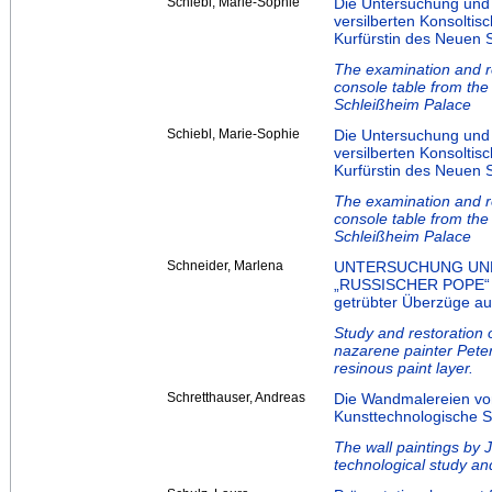
Schiebl, Marie-Sophie
Die Untersuchung und 
versilberten Konsolti
Kurfürstin des Neuen 
The examination and re
console table from th
Schleißheim Palace
Schiebl, Marie-Sophie
Die Untersuchung und 
versilberten Konsolti
Kurfürstin des Neuen 
The examination and re
console table from th
Schleißheim Palace
Schneider, Marlena
UNTERSUCHUNG UN
„RUSSISCHER POPE“
getrübter Überzüge auf
Study and restoration 
nazarene painter Peter
resinous paint layer.
Schretthauser, Andreas
Die Wandmalereien von
Kunsttechnologische S
The wall paintings by J
technological study an