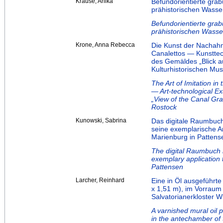
Krause, Anika
Befundorientierte gra
prähistorischen Wasse
Befundorientierte gra
prähistorischen Wasse
Krone, Anna Rebecca
Die Kunst der Nachah
Canalettos — Kunstte
des Gemäldes „Blick 
Kulturhistorischen M
The Art of Imitation in
— Art-technological Ex
„View of the Canal Gr
Rostock
Kunowski, Sabrina
Das digitale Raumbuch
seine exemplarische A
Marienburg in Pattens
The digital Raumbuch 
exemplary application t
Pattensen
Larcher, Reinhard
Eine in Öl ausgeführte
x 1,51 m), im Vorrau
Salvatorianerkloster W
A varnished mural oil p
in the antechamber of 