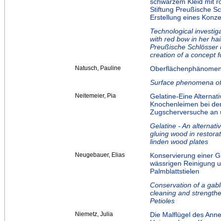
schwarzem Kleid mit r
Stiftung Preußische S
Erstellung eines Konz
Technological investiga
with red bow in her hair
Preußische Schlösser 
creation of a concept 
Natusch, Pauline
Oberflächenphänomene
Surface phenomena of
Neitemeier, Pia
Gelatine-Eine Alterna
Knochenleimen bei der
Zugscherversuche an ü
Gelatine - An alternat
gluing wood in restora
linden wood plates
Neugebauer, Elias
Konservierung einer 
wässrigen Reinigung un
Palmblattstielen
Conservation of a ga
cleaning and strengthe
Petioles
Niemetz, Julia
Die Malflügel des Anne