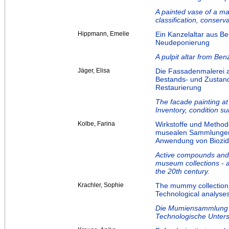
A painted vase of a ma
classification, conserv
Hippmann, Emelie
Ein Kanzelaltar aus B
Neudeponierung
A pulpit altar from Ben
Jäger, Elisa
Die Fassadenmalerei a
Bestands- und Zustand
Restaurierung
The facade painting at
Inventory, condition su
Kolbe, Farina
Wirkstoffe und Metho
musealen Sammlungen –
Anwendung von Biozid
Active compounds and m
museum collections - a 
the 20th century.
Krachler, Sophie
The mummy collection 
Technological analyse
Die Mumiensammlung d
Technologische Unter