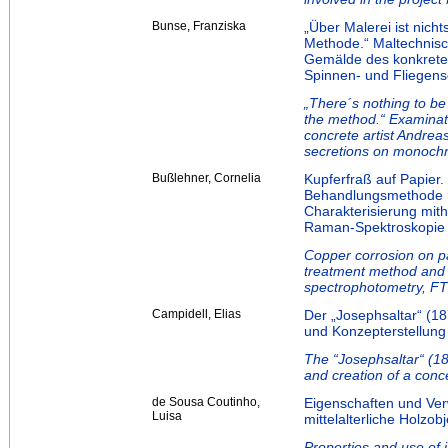
Bunse, Franziska
„Über Malerei ist nicht
Methode.“ Maltechnis
Gemälde des konkrete
Spinnen- und Fliegen
„There´s nothing to be
the method.“ Examinati
concrete artist Andrea
secretions on monoch
Bußlehner, Cornelia
Kupferfraß auf Papier.
Behandlungsmethode mi
Charakterisierung mith
Raman-Spektroskopie
Copper corrosion on pa
treatment method and 
spectrophotometry, F
Campidell, Elias
Der „Josephsaltar“ (18
und Konzepterstellung
The “Josephsaltar“ (187
and creation of a conc
de Sousa Coutinho,
Eigenschaften und Ver
Luisa
mittelalterliche Holz
Properties and use of 