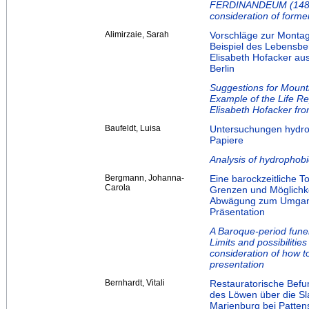
FERDINANDEUM (1489).
consideration of forme
Alimirzaie, Sarah
Vorschläge zur Montag
Beispiel des Lebensbe
Elisabeth Hofacker a
Berlin
Suggestions for Mount
Example of the Life R
Elisabeth Hofacker fro
Baufeldt, Luisa
Untersuchungen hydrop
Papiere
Analysis of hydrophobi
Bergmann, Johanna-
Eine barockzeitliche T
Carola
Grenzen und Möglichke
Abwägung zum Umgang 
Präsentation
A Baroque-period fune
Limits and possibiliti
consideration of how to
presentation
Bernhardt, Vitali
Restauratorische Befu
des Löwen über die Sl
Marienburg bei Patte