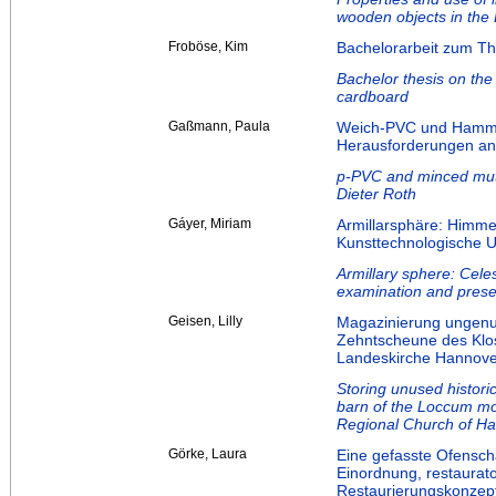
wooden objects in the
Froböse, Kim
Bachelorarbeit zum T
Bachelor thesis on the 
cardboard
Gaßmann, Paula
Weich-PVC und Hammel
Herausforderungen an
p-PVC and minced mutt
Dieter Roth
Gáyer, Miriam
Armillarsphäre: Himme
Kunsttechnologische 
Armillary sphere: Celes
examination and prese
Geisen, Lilly
Magazinierung ungenutz
Zehntscheune des Klos
Landeskirche Hannove
Storing unused historic
barn of the Loccum mo
Regional Church of H
Görke, Laura
Eine gefasste Ofensch
Einordnung, restaurat
Restaurierungskonzep