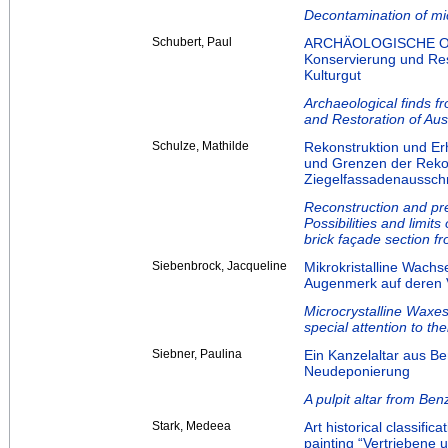
Decontamination of mic
Schubert, Paul
ARCHÄOLOGISCHE OB
Konservierung und Res
Kulturgut
Archaeological finds 
and Restoration of Aus
Schulze, Mathilde
Rekonstruktion und Er
und Grenzen der Rekon
Ziegelfassadenaussch
Reconstruction and pre
Possibilities and limit
brick façade section 
Siebenbrock, Jacqueline
Mikrokristalline Wach
Augenmerk auf deren 
Microcrystalline Waxes 
special attention to th
Siebner, Paulina
Ein Kanzelaltar aus B
Neudeponierung
A pulpit altar from Ben
Stark, Medeea
Art historical classific
painting “Vertriebene