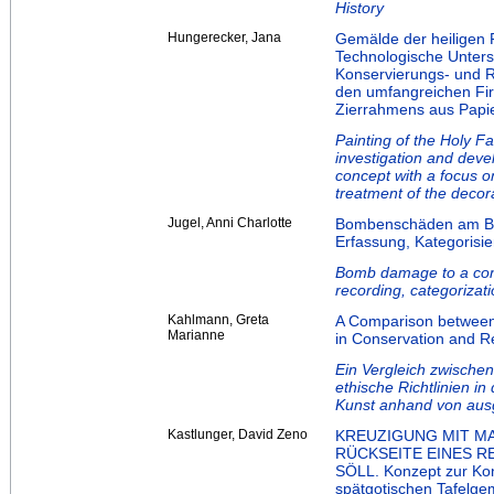
History
Hungerecker, Jana
Gemälde der heiligen 
Technologische Unters
Konservierungs- und R
den umfangreichen Fir
Zierrahmens aus Papi
Painting of the Holy F
investigation and deve
concept with a focus o
treatment of the deco
Jugel, Anni Charlotte
Bombenschäden am Bu
Erfassung, Kategoris
Bomb damage to a conv
recording, categoriza
Kahlmann, Greta
A Comparison between 
Marianne
in Conservation and Re
Ein Vergleich zwische
ethische Richtlinien i
Kunst anhand von aus
Kastlunger, David Zeno
KREUZIGUNG MIT MA
RÜCKSEITE EINES RE
SÖLL. Konzept zur Kon
spätgotischen Tafelge