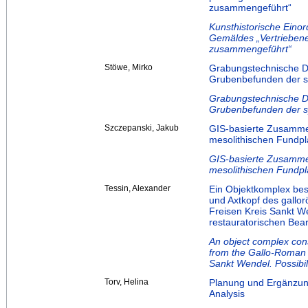
zusammengeführt“
Kunsthistorische Eino
Gemäldes „Vertrieben
zusammengeführt“
Stöwe, Mirko
Grabungstechnische D
Grubenbefunden der sp
Grabungstechnische D
Grubenbefunden der sp
Szczepanski, Jakub
GIS-basierte Zusamm
mesolithischen Fundpl
GIS-basierte Zusamm
mesolithischen Fundpl
Tessin, Alexander
Ein Objektkomplex be
und Axtkopf des gallo
Freisen Kreis Sankt W
restauratorischen Bea
An object complex cons
from the Gallo-Roman 
Sankt Wendel. Possibili
Torv, Helina
Planung und Ergänzung
Analysis