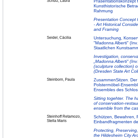
Schulz, Laura
Präsentationskonzept f
Kunsthistorische Bet
Rahmung
Presentation Concept 
- Art Historical Cons
and Framing
Seidel, Cäcilia
Untersuchung, Konserv
"Madonna Alberti" (In
Staatlichen Kunstsam
Investigation, conserva
„Madonna Alberti“ (In
(sculpture collection)
(Dresden State Art Col
Steinborn, Paula
ZusammenSitzen. Der 
Polstermöbel-Ensemble
Ensembles des Schlos
Sitting togehter. The 
of conservation-restau
ensemble from the cas
Steinhoff Retamozo,
Schützen, Bewahren, 
Stella Maris
Einbandfragmenten des
Protecting, Preserving
the Hildesheim City Ar