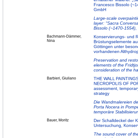
Francesco Bissolo (~
GmbH
Large-scale overpainti
layer: “Sacra Conversa
Bissolo (~1470-1554),
Bachmann-Dämmer,
Konservierungs- und R
Nina
Brüstungselemente aus
Göttingen unter beson
vorhandenen Althydro
Preservation and resto
elements of the Fridtj
consideration of the ha
Barbieri, Giuliano
THE WALL PAINTINGS
NECROPOLIS OF PORT
assessment, temporary 
strategy
Die Wandmalereien der
Porta Nocera in Pompe
temporäre Stabilisier
Bauer, Moritz
Der Schalldeckel der K
Untersuchung, Konser
The sound cover of the 