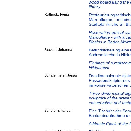
wood board using the 
library
Rathgeb, Fenja
Restaurierungsethisc
Marouflagen – mit eine
Stadtpfarrkirche St. B
Restoration-ethical con
Marouflage - with a ca
Blasius in Baden-Wür
Reckler, Johanna
Befundsicherung eine
Andreaskirche in Hild
Findings of a rediscov
Hildesheim
Schäfermeier, Jonas
Dreidimensionale digit
Fassadenskulptur des 
im konservatorischen 
Three-dimensional digi
sculpture of the prese
conservation and resto
Scheib, Emanuel
Eine Tischuhr der Sa
Bestandsaufnahme un
A Mantle Clock of the 