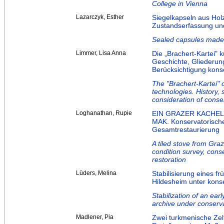
College in Vienna
Lazarczyk, Esther
Siegelkapseln aus Hol
Zustandserfassung u
Sealed capsules made 
Limmer, Lisa Anna
Die „Brachert-Kartei" 
Geschichte, Gliederung
Berücksichtigung kons
The "Brachert-Kartei" o
technologies. History, s
consideration of conse
Loghanathan, Rupie
EIN GRAZER KACHEL
MAK. Konservatorisch
Gesamtrestaurierung
A tiled stove from Gra
condition survey, cons
restoration
Lüders, Melina
Stabilisierung eines f
Hildesheim unter kons
Stabilization of an ear
archive under conserva
Madlener, Pia
Zwei turkmenische Ze