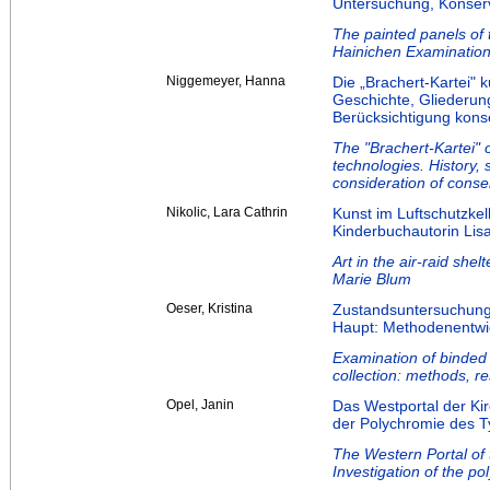
Untersuchung, Konser
The painted panels of t
Hainichen Examination
Niggemeyer, Hanna
Die „Brachert-Kartei" 
Geschichte, Gliederung
Berücksichtigung kons
The "Brachert-Kartei" o
technologies. History, s
consideration of conse
Nikolic, Lara Cathrin
Kunst im Luftschutzkel
Kinderbuchautorin Lis
Art in the air-raid shel
Marie Blum
Oeser, Kristina
Zustandsuntersuchung
Haupt: Methodenentwic
Examination of binded 
collection: methods, re
Opel, Janin
Das Westportal der Ki
der Polychromie des T
The Western Portal of 
Investigation of the p