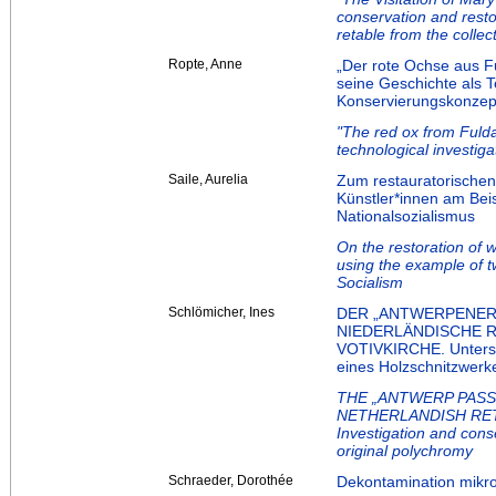
conservation and resto
retable from the colle
Ropte, Anne
„Der rote Ochse aus Fu
seine Geschichte als 
Konservierungskonzep
"The red ox from Fulda –
technological investig
Saile, Aurelia
Zum restauratorischen
Künstler*innen am Bei
Nationalsozialismus
On the restoration of w
using the example of t
Socialism
Schlömicher, Ines
DER „ANTWERPENER 
NIEDERLÄNDISCHE R
VOTIVKIRCHE. Untersu
eines Holzschnitzwerk
THE „ANTWERP PASSI
NETHERLANDISH RET
Investigation and cons
original polychromy
Schraeder, Dorothée
Dekontamination mikro