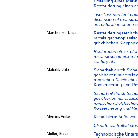
Erstellung eines Maß
Restaurierung eines 
Two Turkmen tent band
discussion of measures
as restoration of one 
Marchenko, Tatiana
Restaurierungsethisch
mittels galvanoplastis
griechischen Klappspie
Restoration ethics of a
reconstruction using t
century BC.
Materlik, Jule
Sicherheit durch Sich
gesicherter, mineralis
römischen Dolchschei
Konservierung und Re
Sicherheit durch Sich
gesicherter, mineralis
römischen Dolchschei
Konservierung und Re
Montini, Anika
Klimatisierte Aufbewa
Climate controlled sto
Müller, Susan
Technologische Unter