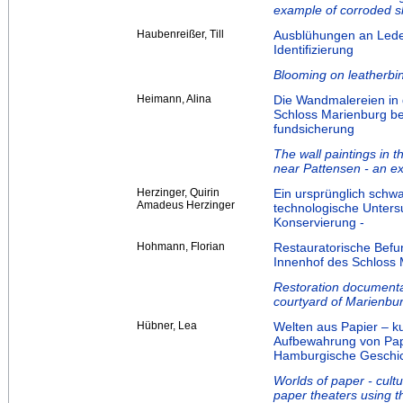
example of corroded s
Haubenreißer, Till
Ausblühungen an Lede
Identifizierung
Blooming on leatherbind
Heimann, Alina
Die Wandmalereien in
Schloss Marienburg bei
fundsicherung
The wall paintings in 
near Pattensen - an ex
Herzinger, Quirin
Ein ursprünglich schwa
Amadeus Herzinger
technologische Unter
Konservierung -
Hohmann, Florian
Restauratorische Befu
Innenhof des Schloss 
Restoration documentat
courtyard of Marienbur
Hübner, Lea
Welten aus Papier – ku
Aufbewahrung von Pap
Hamburgische Geschi
Worlds of paper - cultu
paper theaters using