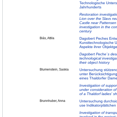
Technologische Unters
Jahrhunderts
Restoration investigati
Lion over the Slavs n
Castle near Pattensen
investigation in the co
century
Biás, Attila
Dagobert Peches Entwü
Kunsttechnologische 
Aspekte ihrer Objektg
Dagobert Peche´s desig
technological investig
their object history
Blumenstein, Saskia
Untersuchung stützen
unter Berücksichtigung
eines Thaldorfer Dam
Investigation of suppor
under consideration of
of a Thaldorf ladies' 
Brunnhuber, Anna
Untersuchung durchsich
use Indikatorplättchen
Investigation of transp
involved in the projec