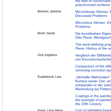
the field of conservati
polychromed surfaces
Brenner, Jasmine
Microclimate Vitrines
Discussed Problems
Microclima Vitrinen: En
Probleme
Bruer, Sandy
Die konstitutiven Eigen
Otto Piene: Werkgeschi
The work-defining prope
Piene: History of the w
Dick, Angelina
Vergleich der Effektivi
von Korrosionsschicht
Comparison of the effec
removing corrosion lay
Eusterbrock, Lara
„Verhüllte Wahrheiten“
Kontext seiner Zeit, a
entstanden in der zwei
Marienburg bei Patten
Coatings in the painting
the example of painted
the 19th Century
Furrer, Lilian Marie
DAS SCHERBENZIMME