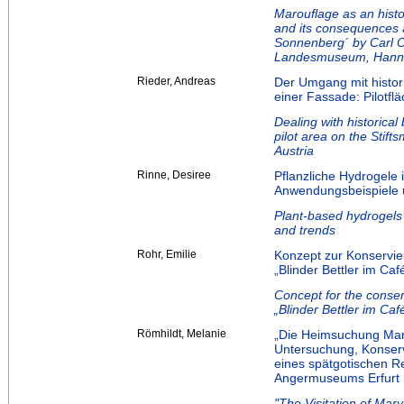
Marouflage as an histo
and its consequences a
Sonnenberg´ by Carl O
Landesmuseum, Hann
Rieder, Andreas
Der Umgang mit histor
einer Fassade: Pilotfl
Dealing with historica
pilot area on the Stif
Austria
Rinne, Desiree
Pflanzliche Hydrogele 
Anwendungsbeispiele 
Plant-based hydrogels 
and trends
Rohr, Emilie
Konzept zur Konservi
„Blinder Bettler im Ca
Concept for the conser
„Blinder Bettler im Ca
Römhildt, Melanie
„Die Heimsuchung Mari
Untersuchung, Konserv
eines spätgotischen 
Angermuseums Erfurt
"The Visitation of Mary