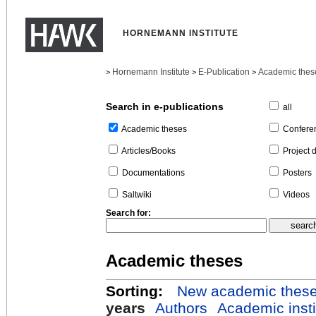
HORNEMANN INSTITUTE
Hornemann Institute
E-Publication
Academic thes
>
>
>
Search in e-publications
all
Confere
Academic theses
Project 
Articles/Books
Posters
Documentations
Videos
Saltwiki
Search for:
Academic theses
Sorting:
New academic thes
years
Authors
Academic insti