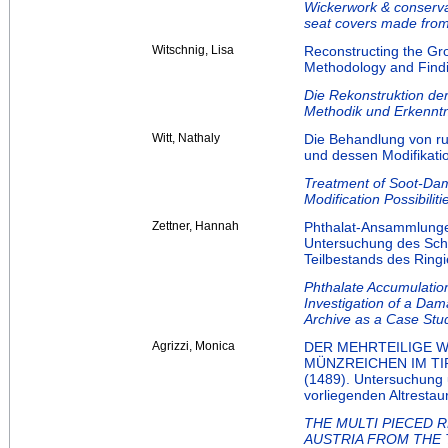
Wickerwork & conserva
seat covers made from 
Witschnig, Lisa
Reconstructing the Gr
Methodology and Find
Die Rekonstruktion d
Methodik und Erkennt
Witt, Nathaly
Die Behandlung von r
und dessen Modifikati
Treatment of Soot-Dam
Modification Possibiliti
Zettner, Hannah
Phthalat-Ansammlunge
Untersuchung des Sch
Teilbestands des Ringi
Phthalate Accumulatio
Investigation of a Da
Archive as a Case Stu
Agrizzi, Monica
DER MEHRTEILIGE 
MÜNZREICHEN IM T
(1489). Untersuchung 
vorliegenden Altrestau
THE MULTI PIECED 
AUSTRIA FROM THE