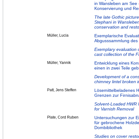
in Wansleben am See -
Konservierung und Re
The late Gothic picture
Stephani in Wansleben
conservation and resto
Müller, Lucia
Exemplarische Evaluat
Abgusssammlung des 
Exemplary evaluation o
cast collection of the 
Müller, Yannik
Entwicklung eines Kon
einen in zwei Teile g
Development of a conse
chimney lintel broken 
Patt, Jens Steffen
Lösemittelbeladenes 
Grenzen zur Firnisab
Solvent-Loaded HWR Na
for Varnish Removal
Plate, Cord Ruben
Untersuchungen zur E
für gebrochene Holzde
Dombibliothek
Studies on cover resto