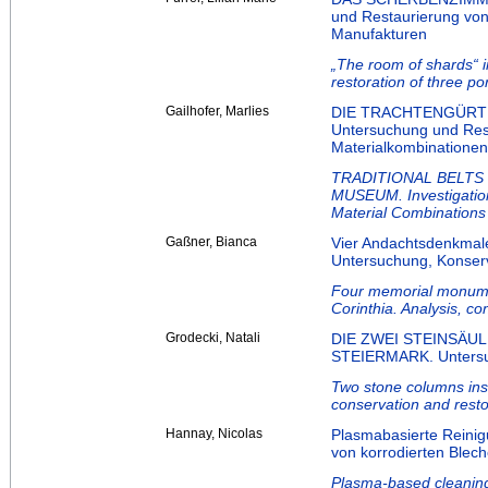
und Restaurierung von
Manufakturen
„The room of shards“ 
restoration of three p
Gailhofer, Marlies
DIE TRACHTENGÜRT
Untersuchung und Rest
Materialkombinationen
TRADITIONAL BELTS
MUSEUM. Investigation
Material Combinations
Gaßner, Bianca
Vier Andachtsdenkmale
Untersuchung, Konser
Four memorial monumen
Corinthia. Analysis, co
Grodecki, Natali
DIE ZWEI STEINSÄU
STEIERMARK. Untersuc
Two stone columns insi
conservation and resto
Hannay, Nicolas
Plasmabasierte Reinigu
von korrodierten Blec
Plasma-based cleaning 