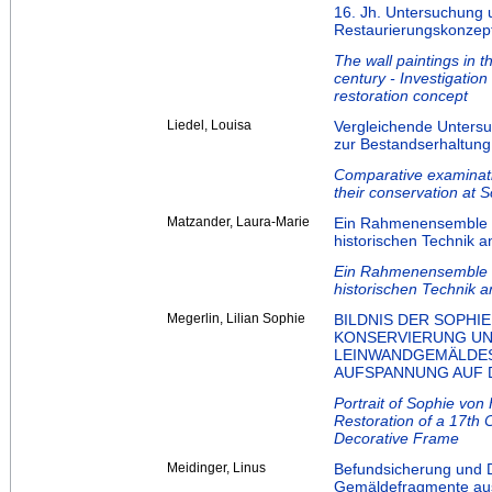
16. Jh. Untersuchung 
Restaurierungskonzep
The wall paintings in t
century - Investigatio
restoration concept
Liedel, Louisa
Vergleichende Unters
zur Bestandserhaltung
Comparative examinati
their conservation at 
Matzander, Laura-Marie
Ein Rahmenensemble a
historischen Technik 
Ein Rahmenensemble a
historischen Technik 
Megerlin, Lilian Sophie
BILDNIS DER SOPH
KONSERVIERUNG UN
LEINWANDGEMÄLDES
AUFSPANNUNG AUF 
Portrait of Sophie vo
Restoration of a 17th
Decorative Frame
Meidinger, Linus
Befundsicherung und 
Gemäldefragmente aus