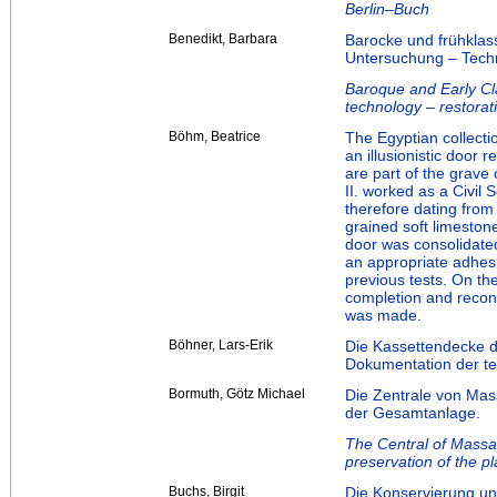
Berlin–Buch
Benedikt, Barbara
Barocke und frühklass
Untersuchung – Tech
Baroque and Early Cla
technology – restora
Böhm, Beatrice
The Egyptian collectio
an illusionistic door
are part of the grave
II. worked as a Civil 
therefore dating from
grained soft limeston
door was consolidated
an appropriate adhes
previous tests. On th
completion and recon
was made.
Böhner, Lars-Erik
Die Kassettendecke d
Dokumentation der te
Bormuth, Götz Michael
Die Zentrale von Ma
der Gesamtanlage.
The Central of Massa
preservation of the pla
Buchs, Birgit
Die Konservierung un