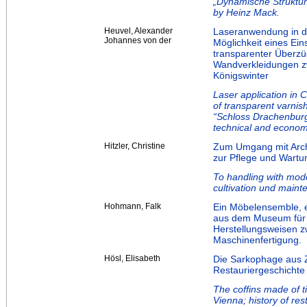
„Dynamische Strukture
by Heinz Mack.
Heuvel, Alexander
Laseranwendung in de
Johannes von der
Möglichkeit eines Ei
transparenter Überzüg
Wandverkleidungen z
Königswinter
Laser application in
of transparent varni
“Schloss Drachenburg”
technical and econom
Hitzler, Christine
Zum Umgang mit Arch
zur Pflege und Wartu
To handling with mode
cultivation und maint
Hohmann, Falk
Ein Möbelensemble, 
aus dem Museum für 
Herstellungsweisen 
Maschinenfertigung.
Hösl, Elisabeth
Die Sarkophage aus Z
Restauriergeschichte
The coffins made of ti
Vienna; history of rest