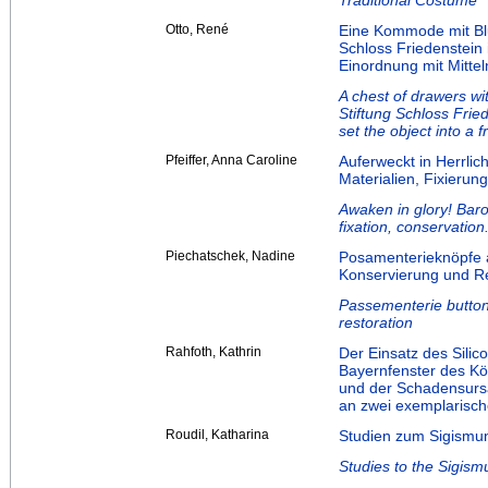
Traditional Costume
Otto, René
Eine Kommode mit Bl
Schloss Friedenstein 
Einordnung mit Mittel
A chest of drawers w
Stiftung Schloss Fried
set the object into a
Pfeiffer, Anna Caroline
Auferweckt in Herrlic
Materialien, Fixierun
Awaken in glory! Baro
fixation, conservation
Piechatschek, Nadine
Posamenterieknöpfe a
Konservierung und R
Passementerie button
restoration
Rahfoth, Kathrin
Der Einsatz des Silic
Bayernfenster des K
und der Schadensurs
an zwei exemplarisch
Roudil, Katharina
Studien zum Sigismun
Studies to the Sigis