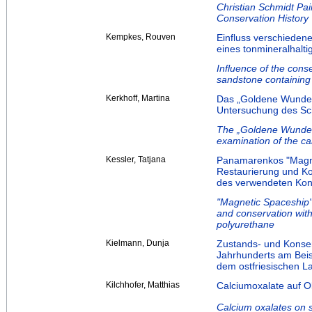
Christian Schmidt Pai
Conservation History
Kempkes, Rouven
Einfluss verschieden
eines tonmineralhalti
Influence of the conse
sandstone containing 
Kerkhoff, Martina
Das „Goldene Wunder“
Untersuchung des Sch
The „Goldene Wunder“
examination of the ca
Kessler, Tatjana
Panamarenkos "Magne
Restaurierung und Ko
des verwendeten Kon
"Magnetic Spaceship"
and conservation with
polyurethane
Kielmann, Dunja
Zustands‐ und Konse
Jahrhunderts am Beis
dem ostfriesischen
Kilchhofer, Matthias
Calciumoxalate auf O
Calcium oxalates on s