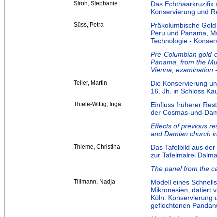
Stroh, Stephanie
Das Echthaarkruzifix 
Konservierung und Re
Süss, Petra
Präkolumbische Gold
Peru und Panama, Mu
Technologie - Konser
Pre-Columbian gold-co
Panama, from the Mu
Vienna, examination -
Teller, Martin
Die Konservierung u
16. Jh. in Schloss K
Thiele-Wittig, Inga
Einfluss früherer R
der Cosmas-und-Dam
Effects of previous r
and Damian church i
Thieme, Christina
Das Tafelbild aus der
zur Tafelmalrei Dalm
The panel from the ca
Tillmann, Nadja
Modell eines Schnell
Mikronesien, datiert
Köln. Konservierung 
geflochtenen Pandan