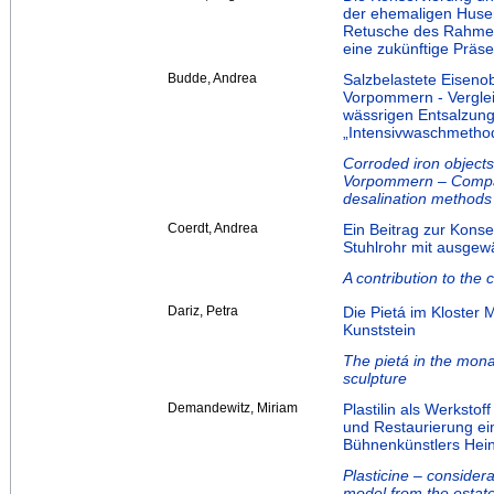
der ehemaligen Huse
Retusche des Rahmens
eine zukünftige Präse
Budde, Andrea
Salzbelastete Eiseno
Vorpommern - Verglei
wässrigen Entsalzun
„Intensivwaschmetho
Corroded iron object
Vorpommern – Compara
desalination methods 
Coerdt, Andrea
Ein Beitrag zur Kons
Stuhlrohr mit ausgewä
A contribution to the
Dariz, Petra
Die Pietá im Kloster 
Kunststein
The pietá in the mona
sculpture
Demandewitz, Miriam
Plastilin als Werkst
und Restaurierung ei
Bühnenkünstlers Hei
Plasticine – considera
model from the estat