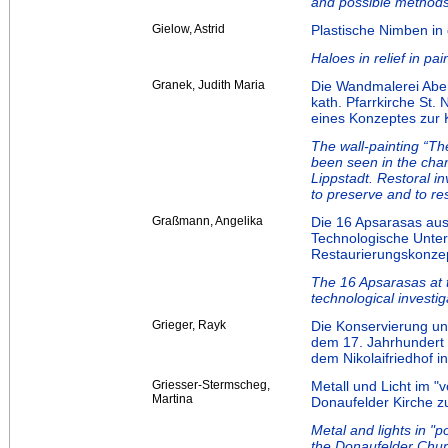
and possible methods
Gielow, Astrid
Plastische Nimben in 
Haloes in relief in p
Granek, Judith Maria
Die Wandmalerei Abe
kath. Pfarrkirche St. 
eines Konzeptes zur 
The wall-painting “Th
been seen in the chanc
Lippstadt. Restoral in
to preserve and to res
Graßmann, Angelika
Die 16 Apsarasas au
Technologische Unte
Restaurierungskonze
The 16 Apsarasas at 
technological investig
Grieger, Rayk
Die Konservierung u
dem 17. Jahrhundert 
dem Nikolaifriedhof in
Griesser-Stermscheg,
Metall und Licht im "
Martina
Donaufelder Kirche z
Metal and lights in "p
the Donaufelder Chur