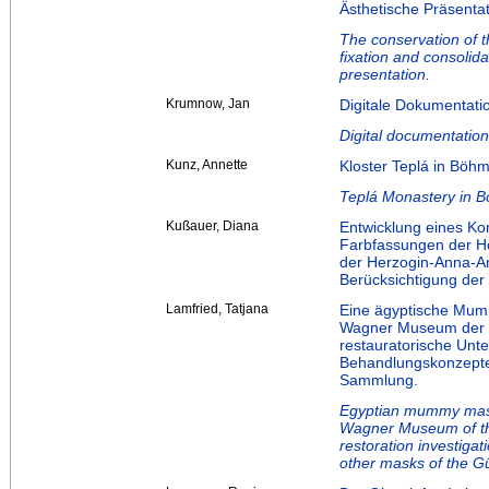
Ästhetische Präsentat
The conservation of t
fixation and consolidat
presentation.
Krumnow, Jan
Digitale Dokumentati
Digital documentation
Kunz, Annette
Kloster Teplá in Böh
Teplá Monastery in Bo
Kußauer, Diana
Entwicklung eines Ko
Farbfassungen der Ho
der Herzogin‐Anna‐Am
Berücksichtigung der
Lamfried, Tatjana
Eine ägyptische Mum
Wagner Museum der U
restauratorische Unt
Behandlungskonzepte
Sammlung.
Egyptian mummy mask o
Wagner Museum of the
restoration investiga
other masks of the Gü