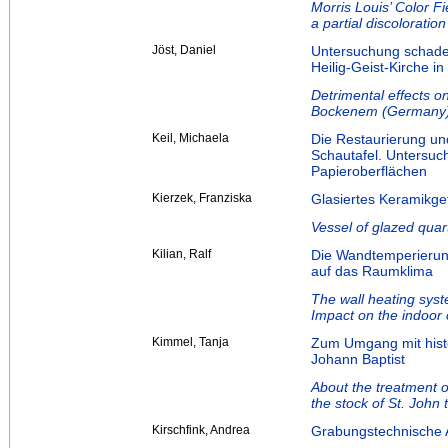
Morris Louis’ Color F
a partial discoloratio
Jöst, Daniel
Untersuchung schaden
Heilig-Geist-Kirche i
Detrimental effects on
Bockenem (Germany)
Keil, Michaela
Die Restaurierung un
Schautafel. Untersuc
Papieroberflächen
Kierzek, Franziska
Glasiertes Keramikg
Vessel of glazed quar
Kilian, Ralf
Die Wandtemperierung
auf das Raumklima
The wall heating sys
Impact on the indoor 
Kimmel, Tanja
Zum Umgang mit hist
Johann Baptist
About the treatment of
the stock of St. John 
Kirschfink, Andrea
Grabungstechnische