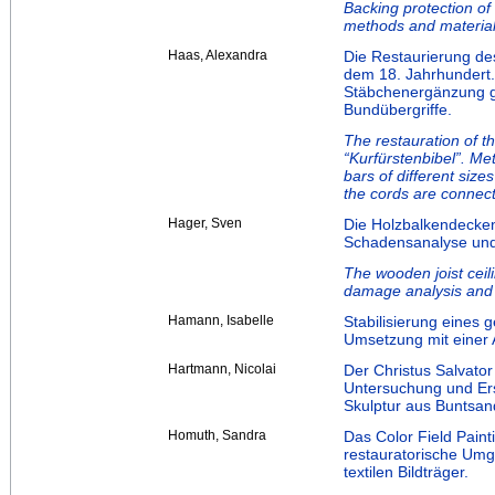
Backing protection of 
methods and materia
Haas, Alexandra
Die Restaurierung de
dem 18. Jahrhundert.
Stäbchenergänzung gr
Bundübergriffe.
The restauration of t
“Kurfürstenbibel”. Me
bars of different siz
the cords are connect
Hager, Sven
Die Holzbalkendecke
Schadensanalyse und
The wooden joist ceili
damage analysis and 
Hamann, Isabelle
Stabilisierung eines 
Umsetzung mit einer 
Hartmann, Nicolai
Der Christus Salvator
Untersuchung und Ers
Skulptur aus Buntsan
Homuth, Sandra
Das Color Field Paint
restauratorische Umg
textilen Bildträger.