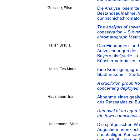
Grosche, Elise
Die Analyse lösemittel
Bestandsaufnahme, W
dünnschichtchromato
The analysis of solve
conservation – Survey
chromatograph Meth
Haller, Ursula
Das Einnahmen- und 
Aufzeichnungen des "
Bayern als Quelle zu
Künstlermaterialien 
Hams, Eva Maria
Eine Kreuzigungsgru
Stadtmuseum - Studie
A crucifixion group f
concerning deployed 
Hausmann, Ina
Abnahme eines gealt
des Ratssaales zu B
Removal of an aged Po
the town council hall
Heinemann, Silke
Die spätgotischen W
Augustinerinnenklost
nachhaltigen Konserv
einer Pilotfläche und