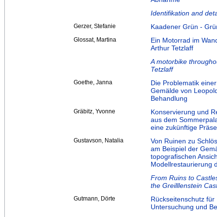
Identifikation and de
Gerzer, Stefanie
Kaadener Grün - Gr
Glossat, Martina
Ein Motorrad im Wand
Arthur Tetzlaff
A motorbike throughou
Tetzlaff
Goethe, Janna
Die Problematik eine
Gemälde von Leopold
Behandlung
Gräbitz, Yvonne
Konservierung und Re
aus dem Sommerpalai
eine zukünftige Präse
Gustavson, Natalia
Von Ruinen zu Schlö
am Beispiel der Gemä
topografischen Ansic
Modellrestaurierung
From Ruins to Castles
the Greilllenstein Cas
Gutmann, Dörte
Rückseitenschutz für
Untersuchung und Be