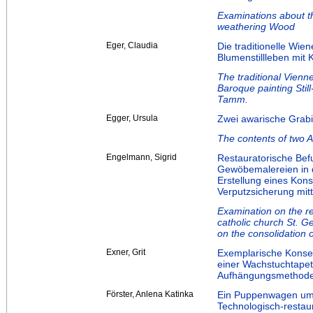
Examinations about the
weathering Wood
Eger, Claudia
Die traditionelle Wi
Blumenstillleben mi
The traditional Vienn
Baroque painting Still
Tamm.
Egger, Ursula
Zwei awarische Grabi
The contents of two 
Engelmann, Sigrid
Restauratorische Bef
Gewöbemalereien in d
Erstellung eines Kon
Verputzsicherung mitt
Examination on the ren
catholic church St. G
on the consolidation 
Exner, Grit
Exemplarische Konser
einer Wachstuchtapet
Aufhängungsmethode
Förster, Anlena Katinka
Ein Puppenwagen um
Technologisch-restaur