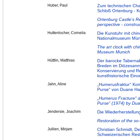
Huber, Paul
Zum technischen Char
Schloß Ortenburg - K
Ortenburg Castle's Re
perspective - constru
Huttenlocher, Cornelia
Die Kunstuhr mit chi
Nationalmuseum Mü
The art clock with ch
Museum Munich
Hüttlin, Matthias
Der barocke Tabernak
Breden im Diözesan
Konservierung und Re
kunsthistorische Ein
Jahn, Aline
„Humerusfraktur“ Ko
Purse“ von Duane H
„Humerus Fracture“ d
Purse“ (1974) by Du
Jendersie, Joachim
Die Wiederherstellun
Restoration of the so
Jullien, Mirjam
Christian Schmidt, De
Schweizerischen Res