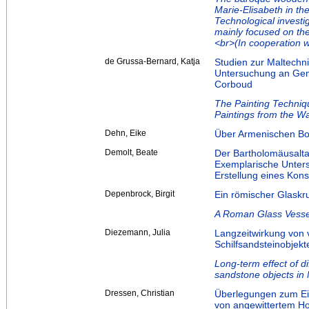
Marie-Elisabeth in th
Technological investi
mainly focused on the
<br>(In cooperation wi
de Grussa-Bernard, Katja
Studien zur Maltechni
Untersuchung an Gem
Corboud
The Painting Techniqu
Paintings from the W
Dehn, Eike
Über Armenischen Bo
Demolt, Beate
Der Bartholomäusalta
Exemplarische Unter
Erstellung eines Kon
Depenbrock, Birgit
Ein römischer Glaskr
A Roman Glass Vessel
Diezemann, Julia
Langzeitwirkung von 
Schilfsandsteinobjek
Long-term effect of dif
sandstone objects in
Dressen, Christian
Überlegungen zum Ei
von angewittertem Ho