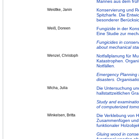
Mannes aus dem früh
Weidtke, Janin
Konservierung und Re
Spitzharfe. Die Entwi
besonderer Berücksic
Weiß, Doreen
Fungizide in der Kon
Eine Studie zur mech
Fungicides in conserva
about mechanical stab
Wenzel, Christoph
Notfallplanung für Mu
Katastrophen. Organ
Notfällen.
Emergency Planning f
disasters. Organisati
Wicha, Julia
Die Untersuchung un
hallstattzeitlichen 
Study and examination
of computerized tom
Winkelsen, Britta
Die Verklebung von H
Zusammenfügen und V
funktionaler Holzobje
Gluing wood in conser