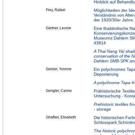
Hinblick auf Behandl
Frey, Rafael
Möglichkeiten der Id
Verständnis von Alte
der 1920/30er Jahre.
Gärtner, Leonie
Eine thailändische Na
Konservierungskonze
Museums Dahlem SMB-
43814
A Thai Nang Yai shad
conservation of the 
Dahlem SMB-SPK and 
Geisler, Yvonne
Ein polychromes Tapa
Deponierung
A polychrome Tapa fro
Gengler, Carine
Prähistorische Textil
Untersuchung - Kons
Prehistoric textiles f
- storage
Ghaffari, Elisabeth
Die historischen Far
Schlosspark Schönbru
The historic polychro