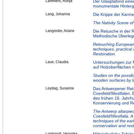
Lammers, Ronja
Der Glasplafond eine
monumentale Hintergl
Lang, Johanna
Die Krippe der Karmel
The Nativity Scene of
Langreder, Ariane
Die Retusche in der 
Methodische Überleg
Retouching European 
techniques, practical
Restoration.
Laue, Claudia
Untersuchungen zur M
auf Holzoberflächen m
Studies on the possibi
wooden surfaces by l
Leydag, Susanne
Das Antwerpener Retab
Coesfeld/Westfalen. 
des frühen 16. Jahrh
Konservierung und R
The Antwerp altarpiec
Coesfeld/Westfalia. A
techniques of the ear
conservation and rest
Loiskandl, Veronika