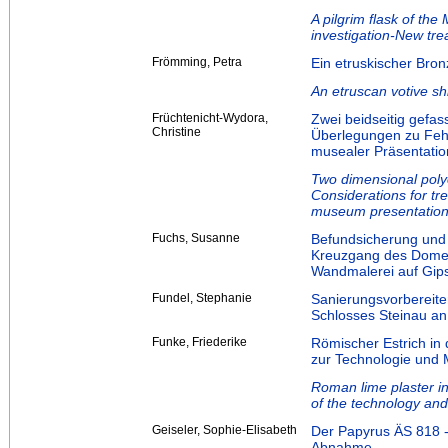
A pilgrim flask of th
investigation-New tr
Frömming, Petra
Ein etruskischer Bron
An etruscan votive sh
Früchtenicht-Wydora,
Zwei beidseitig gefa
Christine
Überlegungen zu Feh
musealer Präsentatio
Two dimensional pol
Considerations for tre
museum presentation
Fuchs, Susanne
Befundsicherung und
Kreuzgang des Domes 
Wandmalerei auf Gips
Fundel, Stephanie
Sanierungsvorbereit
Schlosses Steinau an
Funke, Friederike
Römischer Estrich in
zur Technologie und 
Roman lime plaster i
of the technology and 
Geiseler, Sophie-Elisabeth
Der Papyrus ÄS 818 -
Abnahme