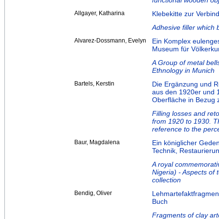
functional wooden ob
Allgayer, Katharina
Klebekitte zur Verbi
Adhesive filler whic
Alvarez-Dossmann, Evelyn
Ein Komplex eulengest
Museum für Völkerk
A Group of metal bell
Ethnology in Munich
Bartels, Kerstin
Die Ergänzung und Re
aus den 1920er und 1
Oberfläche in Bezug z
Filling losses and re
from 1920 to 1930. Th
reference to the perc
Baur, Magdalena
Ein königlicher Gede
Technik, Restaurier
A royal commemorativ
Nigeria) - Aspects of 
collection
Bendig, Oliver
Lehmartefaktfragmente
Buch
Fragments of clay art