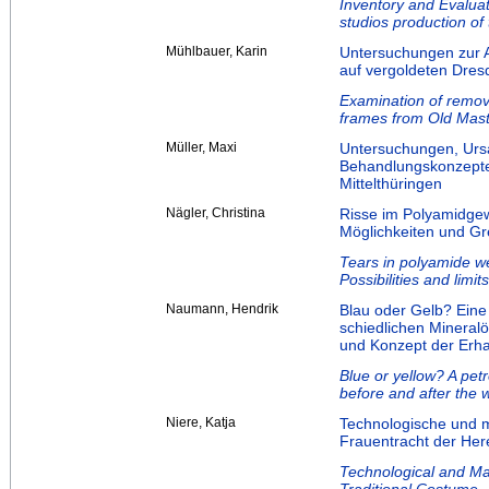
Inventory and Evaluati
studios production of
Mühlbauer, Karin
Untersuchungen zur
auf vergoldeten Dres
Examination of remova
frames from Old Mast
Müller, Maxi
Untersuchungen, Ursa
Behandlungskonzepte
Mittelthüringen
Nägler, Christina
Risse im Polyamidge
Möglichkeiten und Gr
Tears in polyamide w
Possibilities and limit
Naumann, Hendrik
Blau oder Gelb? Eine
schiedlichen Mineralö
und Konzept der Erha
Blue or yellow? A pet
before and after the 
Niere, Katja
Technologische und m
Frauentracht der Her
Technological and Ma