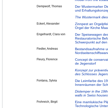
Dempwolf, Thomas
Der Wustermarker Di
und Erhaltungskonzep
The Wustermark diese
Eckert, Alexander
Zinnpest an Orgelpfe
Orgel der Kirche Maa
Engelhardt, Clara von
Der Speisewagen des
Restauratorische Bef
Schwerpunkt auf den 
Fiedler, Andreas
Bestandsaufnahme u
Nordseitenschiffswan
Fleury, Florence
Concept de conservat
de Jegenstorf
Konzept zur prävent
des Schlosses Jegens
Fontana, Sylvia
Die Leimfarbe des 19.
Innenräumen der Sc
Distemper in the 19th 
walls in Swiss houses
Frohreich, Birgit
Eine mamlukische Pil
Technologische Unte