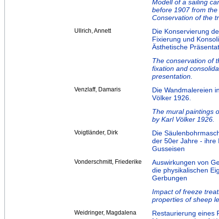
Modell of a sailing c
before 1907 from th
Conservation of the tr
Ullrich, Annett
Die Konservierung de
Fixierung und Konsol
Ästhetische Präsenta
The conservation of t
fixation and consolidat
presentation.
Venzlaff, Damaris
Die Wandmalereien in 
Völker 1926.
The mural paintings of
by Karl Völker 1926.
Voigtländer, Dirk
Die Säulenbohrmasch
der 50er Jahre - ihr
Gusseisen
Vonderschmitt, Friederike
Auswirkungen von Ge
die physikalischen Ei
Gerbungen
Impact of freeze treat
properties of sheep le
Weidringer, Magdalena
Restaurierung eines P