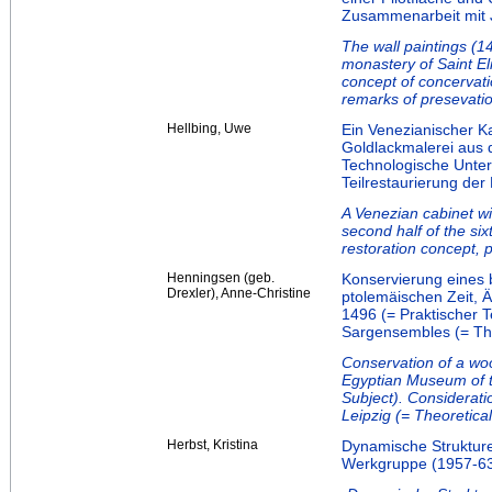
Zusammenarbeit mit 
The wall paintings (14
monastery of Saint E
concept of concervati
remarks of presevati
Hellbing, Uwe
Ein Venezianischer K
Goldlackmalerei aus d
Technologische Unte
Teilrestaurierung der
A Venezian cabinet wi
second half of the si
restoration concept, pa
Henningsen (geb.
Konservierung eines 
Drexler), Anne-Christine
ptolemäischen Zeit, Ä
1496 (= Praktischer T
Sargensembles (= The
Conservation of a woo
Egyptian Museum of th
Subject). Considerati
Leipzig (= Theoretical
Herbst, Kristina
Dynamische Strukture
Werkgruppe (1957-63