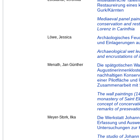
Mittelalterliche Tafe
Restaureirung eines k
Gurk/Kärnten
Mediaeval panel painti
conservation and rest
Lorenz in Carinthia
Löwe, Jessica
Archäologisches Feuc
und Einlagerungen a
Archaeological wet le
and encrustations of
Menath, Jan Günther
Die spätgotischen W
Augustinerinnenklost
nachhaltigen Konserv
einer Pilotfläche und
Zusammenarbeit mit 
The wall paintings (14
monastery of Saint E
concept of concervati
remarks of presevatio
Meyer-Stork, Ilka
Die Werkstatt Johann 
Erfassung und Auswe
Untersuchungen zur 
The studio of Johann 