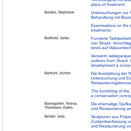
plans of treatment.
Backes, Stephanie
Untersuchungen zur V
Behandlung mit Biozi
Examinations on the e
treatments.
Barthold, Janko
Furnierte Tafelparke
von Strack: Vorschlä
eines auf Vakuumtec
Veneertn tableparquet
outlines from Strack:
development a screw
Bartscht, Jochen
Die Ausstattung der 
Untersuchung und En
Restaurierungskonze
The furnishing of the
a conservation conce
Baumgarten, Teresa;
Die ehemalige Taufka
Thielebein, Katrin,
und Restaurierung a
Becker, Julia
Skulpturen aus Polye
Zustandserfassung u
und Restaurierung vo