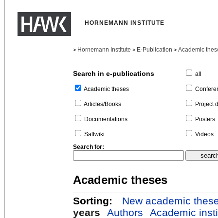
HORNEMANN INSTITUTE
Hornemann Institute
E-Publication
Academic thes
>
>
>
Search in e-publications
all
Confere
Academic theses
Project 
Articles/Books
Posters
Documentations
Videos
Saltwiki
Search for:
Academic theses
Sorting:
New academic thes
years
Authors
Academic insti