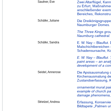
Sautner, Eve
Zwei Altarflügel, K
zu Erfurt, Maßnahmen
anschließender exemp
Bereiches, Rekonstru
Schäfer, Juliane
Die Dreikönigsgruppe
Naumburger Domes.
The Three Kings group
Naumburg cathedral.
Schäfer, Sandra
E. W. Nay – Blauflut
Malschichtbereichen 
Schadensursache, Kon
E. W. Nay – Blauflut.
paint areas – an anal
development of a con
Seidel, Annerose
Die Apsisausmalung d
Kirchenausmalung des
Zustandserfassung, 
ornamental mural pain
example of church pain
damage phenomena, p
Strietzel, Andrea
Erfassung, Konservi
Bildtapete „Palmen u