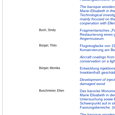
The baroque wooden 
Marie-Elisabeth in th
Technological investi
mainly focused on the
cooperation with Ell
Buch, Sindy
Fragmentarisches „Pa
Restaurierung eines 
Angermuseum
Bürgel, Thilo
Flugzeuglacke von 19
Konservierung am Bei
Aircraft coatings fro
conservation on a light
Bürger, Monika
Entwicklung injektion
Insektenfraß geschäd
Development of injecta
damaged wood
Buschmeier, Ellen
Das barocke Monument
Marie Elisabeth in de
Untersuchung sowie E
Schwerpunkt auf in si
Fassungsbereiche. (I
The baroque wooden 