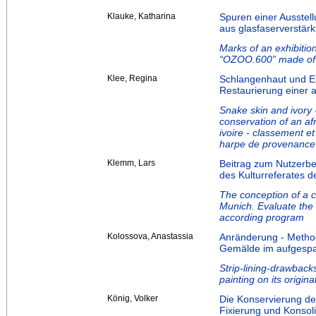
Klauke, Katharina
Spuren einer Ausstel
aus glasfaserverstärk
Marks of an exhibition
“OZOO.600” made of g
Klee, Regina
Schlangenhaut und E
Restaurierung einer 
Snake skin and ivory -
conservation of an af
ivoire - classement et
harpe de provenance
Klemm, Lars
Beitrag zum Nutzerbe
des Kulturreferates 
The conception of a ce
Munich. Evaluate the
according program
Kolossova, Anastassia
Anränderung - Metho
Gemälde im aufgespa
Strip-lining-drawbacks
painting on its origina
König, Volker
Die Konservierung de
Fixierung und Konsol