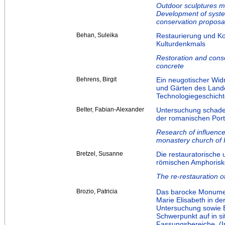
Outdoor sculptures m
Development of syste
conservation proposals
Behan, Suleika
Restaurierung und Ko
Kulturdenkmals
Restoration and conse
concrete
Behrens, Birgit
Ein neugotischer Widm
und Gärten des Lande
Technologiegeschicht
Belter, Fabian-Alexander
Untersuchung schaden
der romanischen Porta
Research of influence
monastery church of 
Bretzel, Susanne
Die restauratorische
römischen Amphorisk
The re-restauration o
Brozio, Patricia
Das barocke Monument
Marie Elisabeth in de
Untersuchung sowie E
Schwerpunkt auf in si
Fassungsbereiche. (I