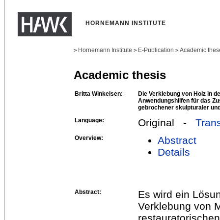
HORNEMANN INSTITUTE
Hornemann Institute
E-Publication
Academic thes
>
>
>
Academic thesis
Britta Winkelsen:
Die Verklebung von Holz in d
Anwendungshilfen für das Z
gebrochener skulpturaler und
Language:
Original -
Trans
Overview:
Abstract
Details
Abstract:
Es wird ein Lösun
Verklebung von M
restauratorischen