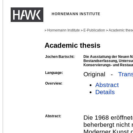
HORNEMANN INSTITUTE
Hornemann Institute
E-Publication
Academic thes
>
>
>
Academic thesis
Jochen Bartscht:
Die Ausstattung der Neuen Na
Bestandserfassung, Untersu
Konservierungs- und Restau
Language:
Original -
Trans
Overview:
Abstract
Details
Abstract:
Die 1968 eröffnet
beherbergt nicht
Moderner Kunst d