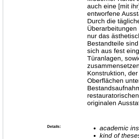
auch eine [mit i
entworfene Ausst
Durch die täglic
Überarbeitungen d
nur das ästhetis
Bestandteile sind
sich aus fest ei
Türanlagen, sowi
zusammensetzende
Konstruktion, der
Oberflächen unte
Bestandsaufnahme
restauratorische
originalen Aussta
Details:
academic inst
kind of these