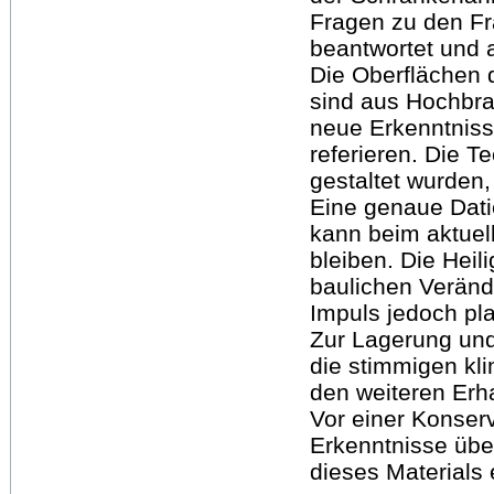
Fragen zu den F
beantwortet und 
Die Oberflächen
sind aus Hochbran
neue Erkenntniss
referieren. Die T
gestaltet wurden,
Eine genaue Dati
kann beim aktuel
bleiben. Die Hei
baulichen Verände
Impuls jedoch pla
Zur Lagerung und
die stimmigen kl
den weiteren Erh
Vor einer Konser
Erkenntnisse übe
dieses Materials