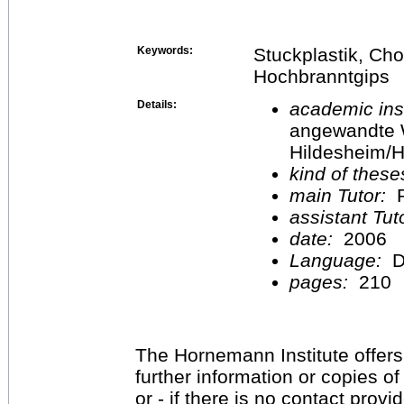
Keywords:
Stuckplastik, Cho
Hochbranntgips
Details:
academic inst
angewandte 
Hildesheim/H
kind of these
main Tutor:
P
assistant Tu
date:
2006
Language:
D
pages:
210
The Hornemann Institute offers
further information or copies o
or - if there is no contact provi