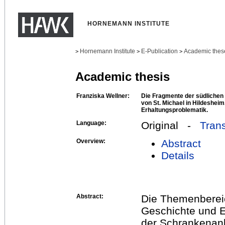
HORNEMANN INSTITUTE
Hornemann Institute
E-Publication
Academic thes
>
>
>
Academic thesis
Franziska Wellner:
Die Fragmente der südlichen
von St. Michael in Hildeshei
Erhaltungsproblematik.
Language:
Original -
Trans
Overview:
Abstract
Details
Abstract:
Die Themenbereic
Geschichte und 
der Schrankenanla