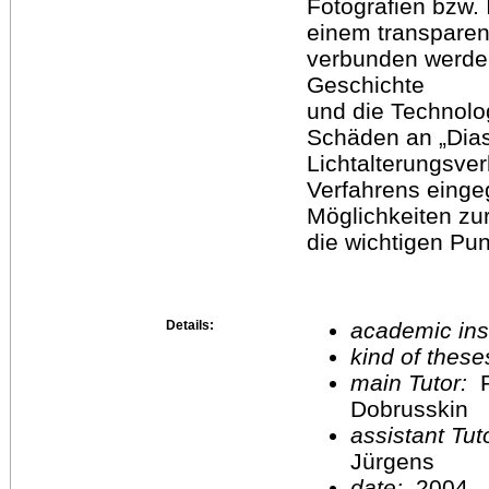
Fotografien bzw. 
einem transparent
verbunden werden
Geschichte
und die Technolog
Schäden an „Dias
Lichtalterungsver
Verfahrens einge
Möglichkeiten zu
die wichtigen Pun
Details:
academic inst
kind of these
main Tutor:
P
Dobrusskin
assistant Tu
Jürgens
date:
2004