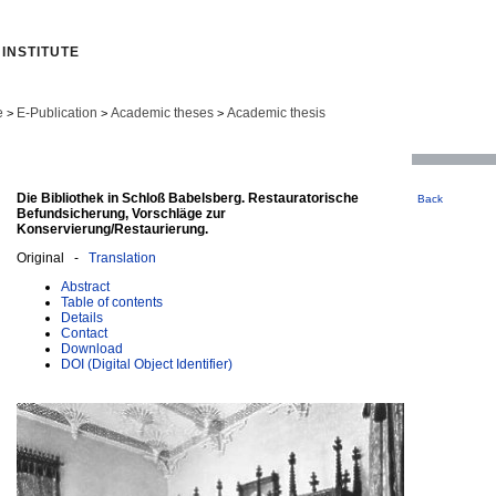
INSTITUTE
e
E-Publication
Academic theses
Academic thesis
>
>
>
Die Bibliothek in Schloß Babelsberg. Restauratorische
Back
Befundsicherung, Vorschläge zur
Konservierung/Restaurierung.
Original -
Translation
Abstract
Table of contents
Details
Contact
Download
DOI (Digital Object Identifier)