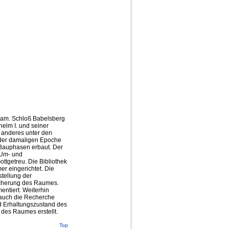
sdam. Schloß Babelsberg
elm I. und seiner
n anderes unter den
der damaligen Epoche
 Bauphasen erbaut. Der
 Um- und
ttgetreu. Die Bibliothek
r eingerichtet. Die
stellung der
icherung des Raumes.
ntiert. Weiterhin
 auch die Recherche
d Erhaltungszustand des
des Raumes erstellt.
Top