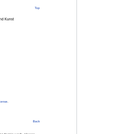
Top
nd Kunst
cense
.
Back