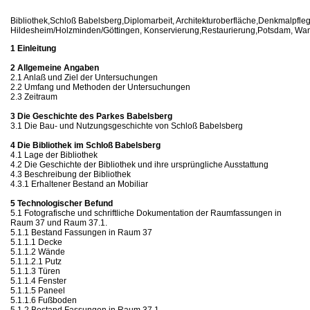
Bibliothek,Schloß Babelsberg,Diplomarbeit, Architekturoberfläche,Denkmalpfl
Hildesheim/Holzminden/Göttingen, Konservierung,Restaurierung,Potsdam, Wa
1 Einleitung
2 Allgemeine Angaben
2.1 Anlaß und Ziel der Untersuchungen
2.2 Umfang und Methoden der Untersuchungen
2.3 Zeitraum
3 Die Geschichte des Parkes Babelsberg
3.1 Die Bau- und Nutzungsgeschichte von Schloß Babelsberg
4 Die Bibliothek im Schloß Babelsberg
4.1 Lage der Bibliothek
4.2 Die Geschichte der Bibliothek und ihre ursprüngliche Ausstattung
4.3 Beschreibung der Bibliothek
4.3.1 Erhaltener Bestand an Mobiliar
5 Technologischer Befund
5.1 Fotografische und schriftliche Dokumentation der Raumfassungen in
Raum 37 und Raum 37.1.
5.1.1 Bestand Fassungen in Raum 37
5.1.1.1 Decke
5.1.1.2 Wände
5.1.1.2.1 Putz
5.1.1.3 Türen
5.1.1.4 Fenster
5.1.1.5 Paneel
5.1.1.6 Fußboden
5.1.2 Bestand Fassungen in Raum 37.1