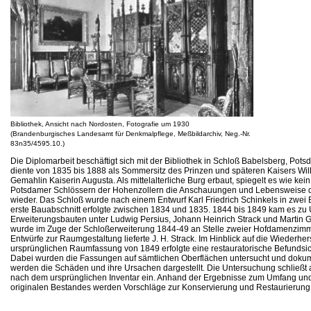
Bibliothek, Ansicht nach Nordosten, Fotografie um 1930
(Brandenburgisches Landesamt für Denkmalpflege, Meßbildarchiv, Neg.-Nr.
83n35/4595.10.)
Die Diplomarbeit beschäftigt sich mit der Bibliothek in Schloß Babelsberg, Pot
diente von 1835 bis 1888 als Sommersitz des Prinzen und späteren Kaisers Wilh
Gemahlin Kaiserin Augusta. Als mittelalterliche Burg erbaut, spiegelt es wie kei
Potsdamer Schlössern der Hohenzollern die Anschauungen und Lebensweise 
wieder. Das Schloß wurde nach einem Entwurf Karl Friedrich Schinkels in zwei
erste Bauabschnitt erfolgte zwischen 1834 und 1835. 1844 bis 1849 kam es zu
Erweiterungsbauten unter Ludwig Persius, Johann Heinrich Strack und Martin Go
wurde im Zuge der Schloßerweiterung 1844-49 an Stelle zweier Hofdamenzimme
Entwürfe zur Raumgestaltung lieferte J. H. Strack. Im Hinblick auf die Wiederher
ursprünglichen Raumfassung von 1849 erfolgte eine restauratorische Befunds
Dabei wurden die Fassungen auf sämtlichen Oberflächen untersucht und dokume
werden die Schäden und ihre Ursachen dargestellt. Die Untersuchung schließt
nach dem ursprünglichen Inventar ein. Anhand der Ergebnisse zum Umfang un
originalen Bestandes werden Vorschläge zur Konservierung und Restaurierung 