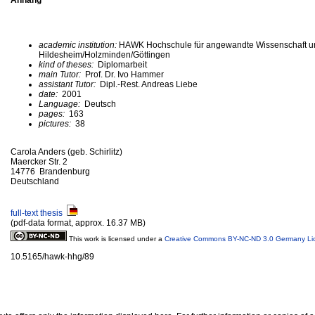
academic institution:
HAWK Hochschule für angewandte Wissenschaft u
Hildesheim/Holzminden/Göttingen
kind of theses:
Diplomarbeit
main Tutor:
Prof. Dr. Ivo Hammer
assistant Tutor:
Dipl.-Rest. Andreas Liebe
date:
2001
Language:
Deutsch
pages:
163
pictures:
38
Carola Anders (geb. Schirlitz)
Maercker Str. 2
14776 Brandenburg
Deutschland
full-text thesis
(pdf-data format, approx. 16.37 MB)
This work is licensed under a
Creative Commons BY-NC-ND 3.0 Germany Li
10.5165/hawk-hhg/89