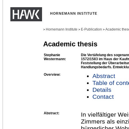
HORNEMANN INSTITUTE
Hornemann Institute
E-Publication
Academic thes
>
>
>
Academic thesis
Stephanie
Die Vertäfelung des sogena
Westermann:
1572/1583 im Haus der Kauf
Feststellung der Überarbeitu
Handlungsbedarfs. Entwicklu
Overview:
Abstract
Table of cont
Details
Contact
Abstract:
In vielfältiger W
Zimmers als einz
bürgerlicher Wohn