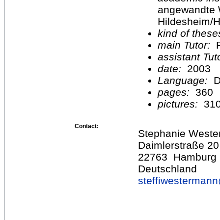
angewandte 
Hildesheim/H
kind of these
main Tutor:
P
assistant Tu
date:
2003
Language:
D
pages:
360
pictures:
31
Contact:
Stephanie West
Daimlerstraße 20
22763 Hamburg
Deutschland
steffiwesterman