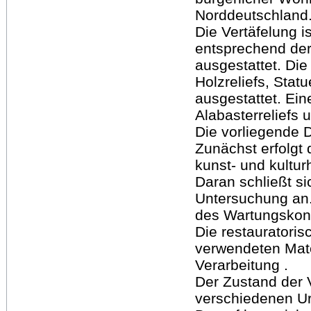
Norddeutschland
Die Vertäfelung i
entsprechend de
ausgestattet. Die
Holzreliefs, Stat
ausgestattet. Ei
Alabasterreliefs u
Die vorliegende Di
Zunächst erfolgt
kunst- und kultur
Daran schließt si
Untersuchung an. 
des Wartungskon
Die restauratori
verwendeten Mate
Verarbeitung .
Der Zustand der V
verschiedenen Ur