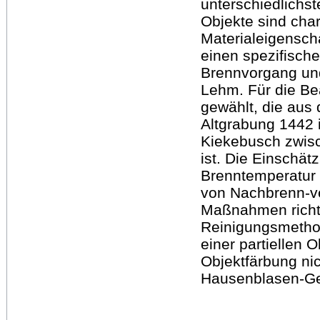
unterschiedlichst
Objekte sind char
Materialeigensch
einen spezifische
Brennvorgang und
Lehm. Für die Be
gewählt, die aus
Altgrabung 1442 
Kiekebusch zwis
ist. Die Einschät
Brenntemperatur 
von Nachbrenn-ve
Maßnahmen richt
Reinigungsmethod
einer partiellen 
Objektfärbung nic
Hausenblasen-Gem