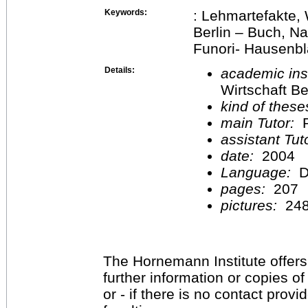
Keywords:
: Lehmartefakte,
Berlin – Buch, N
Funori- Hausenb
Details:
academic inst
Wirtschaft Be
kind of these
main Tutor:
P
assistant Tu
date:
2004
Language:
D
pages:
207
pictures:
24
The Hornemann Institute offers
further information or copies o
or - if there is no contact provi