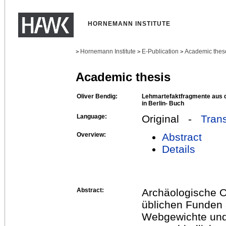
HORNEMANN INSTITUTE
Hornemann Institute
E-Publication
Academic thes
>
>
>
Academic thesis
Oliver Bendig:
Lehmartefaktfragmente aus d
in Berlin- Buch
Language:
Original -
Trans
Overview:
Abstract
Details
Abstract:
Archäologische 
üblichen Funden 
Webgewichte und