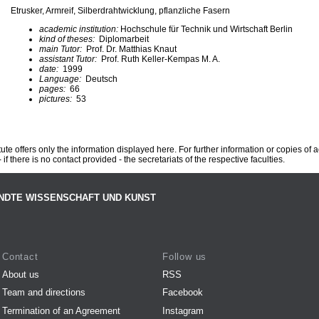
Etrusker, Armreif, Silberdrahtwicklung, pflanzliche Fasern
academic institution:
Hochschule für Technik und Wirtschaft Berlin
kind of theses:
Diplomarbeit
main Tutor:
Prof. Dr. Matthias Knaut
assistant Tutor:
Prof. Ruth Keller-Kempas M. A.
date:
1999
Language:
Deutsch
pages:
66
pictures:
53
te offers only the information displayed here. For further information or copies of
 if there is no contact provided - the secretariats of the respective faculties.
NDTE WISSENSCHAFT UND KUNST
Contact
Follow us
About us
RSS
Team and directions
Facebook
Termination of an Agreement
Instagram