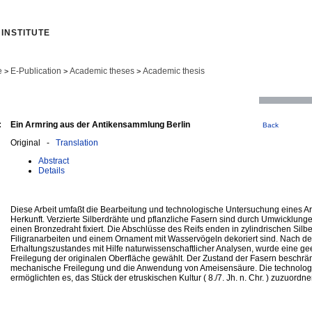
INSTITUTE
e
E-Publication
Academic theses
Academic thesis
>
>
>
:
Ein Armring aus der Antikensammlung Berlin
Back
Original -
Translation
Abstract
Details
Diese Arbeit umfaßt die Bearbeitung und technologische Untersuchung eines A
Herkunft. Verzierte Silberdrähte und pflanzliche Fasern sind durch Umwicklunge
einen Bronzedraht fixiert. Die Abschlüsse des Reifs enden in zylindrischen Silbe
Filigranarbeiten und einem Ornament mit Wasservögeln dekoriert sind. Nach d
Erhaltungszustandes mit Hilfe naturwissenschaftlicher Analysen, wurde eine g
Freilegung der originalen Oberfläche gewählt. Der Zustand der Fasern beschrän
mechanische Freilegung und die Anwendung von Ameisensäure. Die technolog
ermöglichten es, das Stück der etruskischen Kultur ( 8./7. Jh. n. Chr. ) zuzuordne