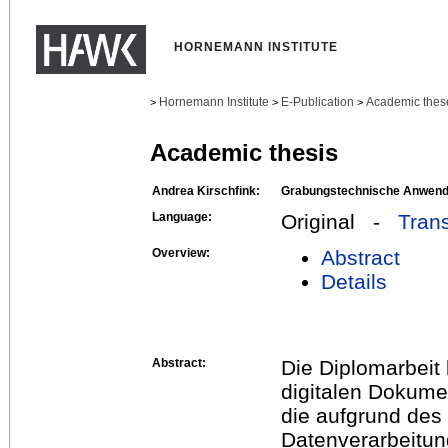
HORNEMANN INSTITUTE
Hornemann Institute
E-Publication
Academic thes
>
>
>
Academic thesis
Andrea Kirschfink:
Grabungstechnische Anwend
Language:
Original -
Trans
Overview:
Abstract
Details
Abstract:
Die Diplomarbeit
digitalen Dokume
die aufgrund des
Datenverarbeitun