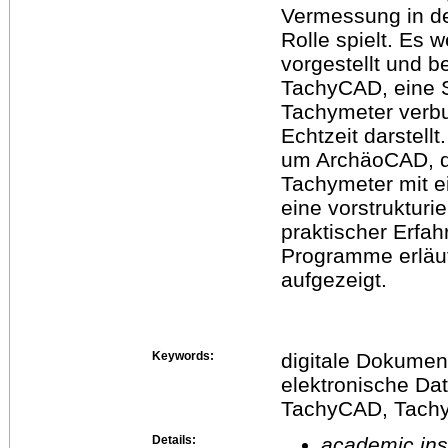
Vermessung in de
Rolle spielt. Es
vorgestellt und 
TachyCAD, eine S
Tachymeter verb
Echtzeit darstell
um ArchäoCAD, d
Tachymeter mit e
eine vorstruktur
praktischer Erfa
Programme erläut
aufgezeigt.
Keywords:
digitale Dokumen
elektronische Da
TachyCAD, Tach
Details:
academic inst