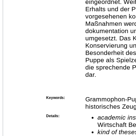
eingeordnet. Wei
Erhalts und der P
vorgesehenen kon
Maßnahmen werden
dokumentation un
umgesetzt. Das K
Konservierung un
Besonderheit des
Puppe als Spielz
die sprechende P
dar.
Keywords:
Grammophon-Pupp
historisches Zeu
Details:
academic inst
Wirtschaft Be
kind of these