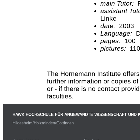
main Tutor:
P
assistant Tu
Linke
date:
2003
Language:
D
pages:
100
pictures:
11
The Hornemann Institute offers
further information or copies o
or - if there is no contact provi
faculties.
HAWK HOCHSCHULE FÜR ANGEWANDTE WISSENSCHAFT UND 
Hildesheim/Holzminden/Göttingen