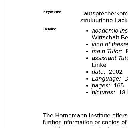
Keywords:
Lautsprecherkomb
strukturierte Lac
Details:
academic inst
Wirtschaft Be
kind of these
main Tutor:
P
assistant Tu
Linke
date:
2002
Language:
D
pages:
165
pictures:
18
The Hornemann Institute offers
further information or copies o