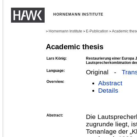
HORNEMANN INSTITUTE
Hornemann Institute
E-Publication
Academic thes
>
>
>
Academic thesis
Lars König:
Restaurierung einer Europa J
Lautsprecherkombination de
Language:
Original -
Trans
Overview:
Abstract
Details
Abstract:
Die Lautsprecherk
zugrunde liegt, is
Tonanlage der „K