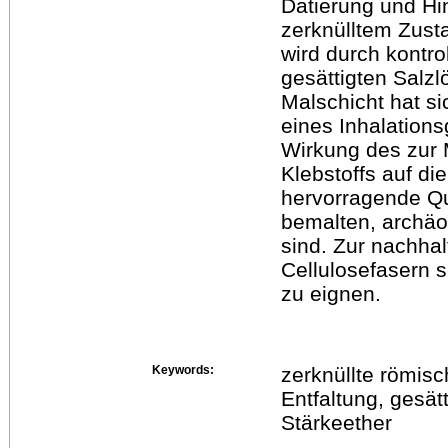
Datierung und Hi
zerknülltem Zust
wird durch kontro
gesättigten Salzl
Malschicht hat si
eines Inhalations
Wirkung des zur 
Klebstoffs auf d
hervorragende Qu
bemalten, archäo
sind. Zur nachhal
Cellulosefasern 
zu eignen.
Keywords:
zerknüllte römis
Entfaltung, gesät
Stärkeether