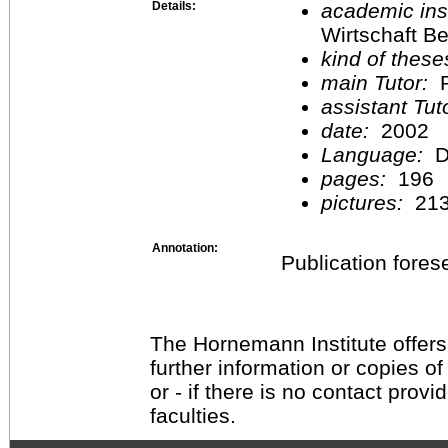
Details:
academic inst
Wirtschaft Be
kind of these
main Tutor:
P
assistant Tu
date:
2002
Language:
D
pages:
196
pictures:
21
Annotation:
Publication fores
The Hornemann Institute offers
further information or copies o
or - if there is no contact provi
faculties.