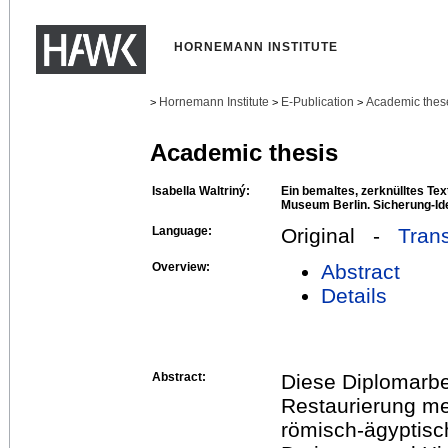
HORNEMANN INSTITUTE
Hornemann Institute
E-Publication
Academic thes
>
>
>
Academic thesis
Isabella Waltriný:
Ein bemaltes, zerknülltes Te
Museum Berlin. Sicherung-Ide
Language:
Original -
Trans
Overview:
Abstract
Details
Abstract:
Diese Diplomarbe
Restaurierung me
römisch-ägyptisc