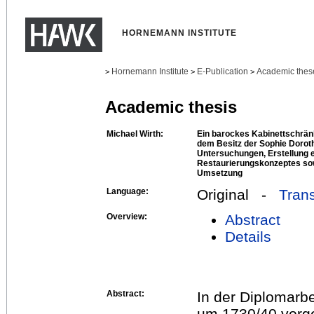
HORNEMANN INSTITUTE
Hornemann Institute
E-Publication
Academic thes
>
>
>
Academic thesis
Michael Wirth:
Ein barockes Kabinettschrä
dem Besitz der Sophie Dorot
Untersuchungen, Erstellung 
Restaurierungskonzeptes so
Umsetzung
Language:
Original -
Trans
Overview:
Abstract
Details
Abstract:
In der Diplomarb
um 1730/40 vorg