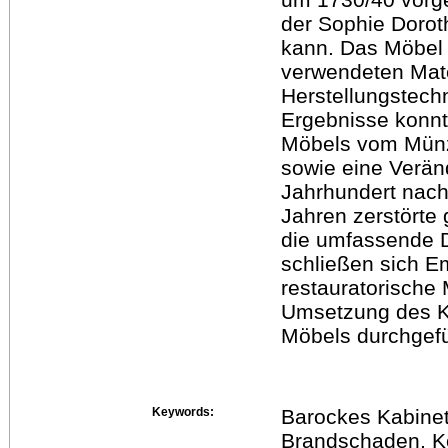
der Sophie Doro
kann. Das Möbel w
verwendeten Mate
Herstellungstech
Ergebnisse konn
Möbels vom Münz
sowie eine Verän
Jahrhundert nach
Jahren zerstörte
die umfassende 
schließen sich E
restauratorisch
Umsetzung des Ko
Möbels durchgefü
Keywords:
Barockes Kabine
Brandschaden, Ko