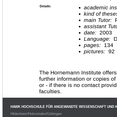
Details:
academic inst
kind of these
main Tutor:
P
assistant Tu
date:
2003
Language:
D
pages:
134
pictures:
92
The Hornemann Institute offers
further information or copies o
or - if there is no contact provi
faculties.
HAWK HOCHSCHULE FÜR ANGEWANDTE WISSENSCHAFT UND 
Hildesheim/Holzminden/Göttingen