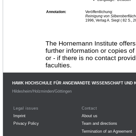
Annotation:
Veröffentlichung:
Reinigung von Silberoberfläch
1996, Verlag A. Siegl ( 82 S., 2
The Hornemann Institute offers
further information or copies o
or - if there is no contact provi
faculties.
HAWK HOCHSCHULE FÜR ANGEWANDTE WISSENSCHAFT UND 
Hildesheim/Holzminden/Göttingen
Legal issues
Contact
Imprint
About us
Privacy Policy
Team and directions
Termination of an Agreement