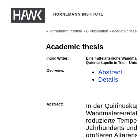
HORNEMANN INSTITUTE
Hornemann Institute
E-Publication
Academic thes
>
>
>
Academic thesis
Ingrid Witter:
Eine mittelalterliche Wandmal
Quirinuskapelle in Trier - U
Overview:
Abstract
Details
Abstract:
In der Quirinuskap
Wandmalereiretab
reduzierte Temper
Jahrhunderts und
größeren Altaren