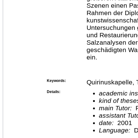
Szenen einen Pas
Rahmen der Diplo
kunstwissenschaft
Untersuchungen 
und Restaurieru
Salzanalysen der 
geschädigten Wan
ein.
Keywords:
Quirinuskapelle, 
Details:
academic inst
kind of these
main Tutor:
P
assistant Tu
date:
2001
Language:
D