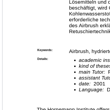
Lösemitteln und 
beschäftigt, wird
Kohlenwasserstof
erforderliche te
des Airbrush erkl
Retuschiertechni
Keywords:
Airbrush, hydrie
Details:
academic inst
kind of these
main Tutor:
P
assistant Tu
date:
2001
Language:
D
The Hornemann Institute offers