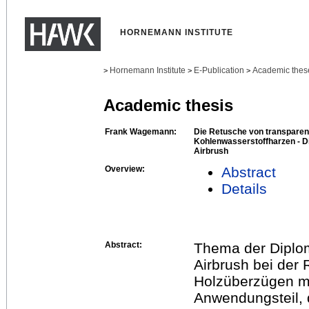
HORNEMANN INSTITUTE
Hornemann Institute
E-Publication
Academic thes
>
>
>
Academic thesis
Frank Wagemann:
Die Retusche von transparen
Kohlenwasserstoffharzen - Di
Airbrush
Overview:
Abstract
Details
Abstract:
Thema der Diplom
Airbrush bei der
Holzüberzügen mi
Anwendungsteil, 