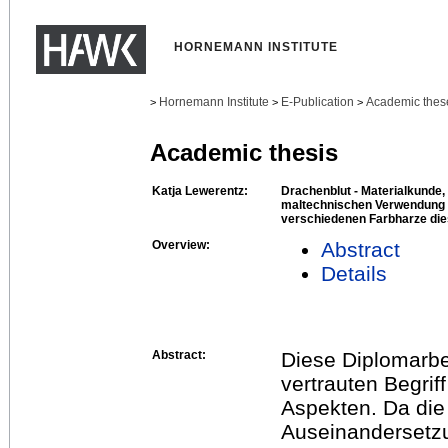
HORNEMANN INSTITUTE
Hornemann Institute
E-Publication
Academic thes
>
>
>
Academic thesis
Katja Lewerentz:
Drachenblut - Materialkunde,
maltechnischen Verwendung 
verschiedenen Farbharze d
Overview:
Abstract
Details
Abstract:
Diese Diplomarbei
vertrauten Begrif
Aspekten. Da die 
Auseinandersetzu