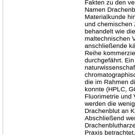
Fakten zu den ve
Namen Drachenb
Materialkunde hi
und chemischen
behandelt wie die
maltechnischen V
anschließende kä
Reihe kommerziel
durchgefährt. Ein 
naturwissenscha
chromatographisc
die im Rahmen di
konnte (HPLC, G
Fluorimetrie und
werden die weni
Drachenblut an Ku
Abschließend we
Drachenblutharze
Praxis betrachtet