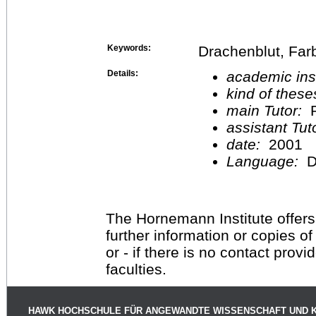
Keywords:
Drachenblut, Far
Details:
academic inst
kind of these
main Tutor:
P
assistant Tu
date:
2001
Language:
D
The Hornemann Institute offers
further information or copies o
or - if there is no contact provi
faculties.
HAWK HOCHSCHULE FÜR ANGEWANDTE WISSENSCHAFT UND 